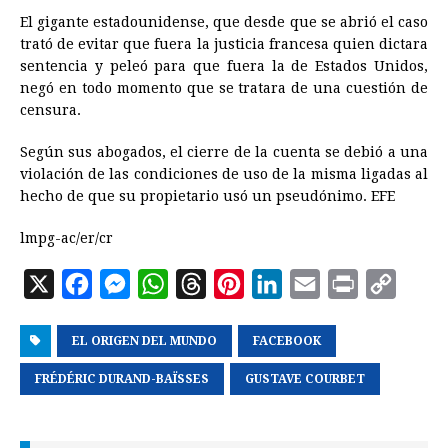
El gigante estadounidense, que desde que se abrió el caso
trató de evitar que fuera la justicia francesa quien dictara
sentencia y peleó para que fuera la de Estados Unidos,
negó en todo momento que se tratara de una cuestión de
censura.
Según sus abogados, el cierre de la cuenta se debió a una
violación de las condiciones de uso de la misma ligadas al
hecho de que su propietario usó un pseudónimo. EFE
lmpg-ac/er/cr
X
F
M
W
T
P
L
E
P
C
a
e
h
h
i
i
m
r
o
EL ORIGEN DEL MUNDO
c
s
a
r
n
FACEBOOK
n
a
i
p
e
s
t
e
t
k
i
n
y
FRÉDÉRIC DURAND-BAÏSSES
GUSTAVE COURBET
b
e
s
a
e
e
l
t
L
o
n
A
d
r
d
i