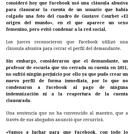
consideró hoy que Facebook usó una cláusula abusiva
e
s
t
e
t
k
i
n
y
para clausurar la cuenta de un usuario que había
colgado una foto del cuadro de Gustave Courbet «El
b
e
s
a
e
e
l
t
L
origen del mundo», en el que aparece un sexo
o
n
A
d
r
d
i
femenino, pero evitó condenar a la red social.
o
g
p
s
e
I
n
Los jueces reconocieron que Facebook utilizó una
k
e
p
s
n
k
cláusula abusiva para cerrar el perfil del demandante.
r
t
Sin embargo, consideraron que el demandante, un
profesor de escuela que vio cerrada su cuenta en 2011,
no sufrió ningún perjuicio por ello ya que pudo crear un
nuevo perfil de forma inmediata, por lo que no
condenaron a Facebook al pago de ninguna
indemnización ni a la reapertura de la cuenta
clausurada.
Una sentencia que no ha convencido al maestro, que a
través de sus abogados anunció que recurrirá.
«Vamos a luchar para que Facebook, con todo lo