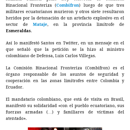
e
s
t
e
t
k
i
n
y
Binacional Fronteriza (
Combifron
) luego de que tres
militares ecuatorianos murieron y otros siete resultaron
b
e
s
a
e
e
l
t
L
heridos por la detonación de un artefacto explosivo en el
o
n
A
d
r
d
i
sector de
Mataje
, en la provincia limítrofe de
o
g
p
s
e
I
n
Esmeraldas
.
k
e
p
s
n
k
Así lo manifestó Santos en Twitter, en un mensaje en el
r
t
que señaló que la petición se la hizo al ministro
colombiano de Defensa, Luis Carlos Villegas.
La Comisión Binacional Fronteriza (Combifron) es el
órgano responsable de los asuntos de seguridad y
cooperación en las zonas limítrofes entre Colombia y
Ecuador.
El mandatario colombiano, que está de visita en Brasil,
manifestó su solidaridad «con el pueblo ecuatoriano, sus
fuerzas armadas (…) y familiares de víctimas del
atentado».