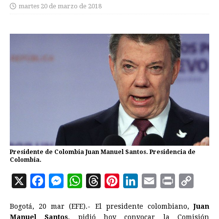
martes 20 de marzo de 2018
Presidente de Colombia Juan Manuel Santos. Presidencia de
Colombia.
X
F
M
W
T
P
L
E
P
C
a
e
h
h
i
i
m
r
o
Bogotá, 20 mar (EFE).- El presidente colombiano,
Juan
c
s
a
r
n
n
a
i
p
Manuel Santos
, pidió hoy convocar la Comisión