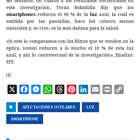
No obstante, en cuanto a los resultados encontrados en
esta investigación, Terán Bobadilla dijo que los
smartphones
reducen el 90 % de la
luz
azul, la cual es
emitida por las pantallas, hace los colores menos
naturales y, se cree, es la más dañina para la salud.
«Si esto lo comparamos con los filtros que se venden en la
óptica, (estos) reducen a lo mucho el 10 % de esta luz
azul, y ahí lo controversial de la investigación», finalizó.
EFE
(I)
X
F
M
W
T
P
L
E
P
C
a
e
h
h
i
i
m
r
o
AFECTACIONES OCULARES
c
s
a
r
n
LUZ
n
a
i
p
e
s
t
e
t
k
i
n
y
SMARTPHONE
b
e
s
a
e
e
l
t
L
o
n
A
d
r
d
i