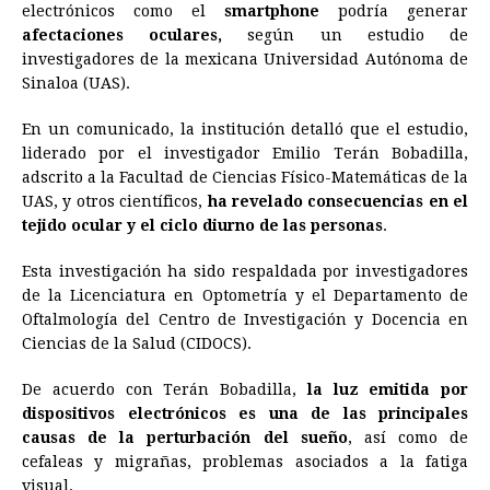
electrónicos como el
smartphone
podría generar
e
s
t
e
t
k
i
n
y
afectaciones
oculares,
según un estudio de
investigadores de la mexicana Universidad Autónoma de
b
e
s
a
e
e
l
t
L
Sinaloa (UAS).
o
n
A
d
r
d
i
o
g
p
s
e
I
n
En un comunicado, la institución detalló que el estudio,
liderado por el investigador Emilio Terán Bobadilla,
k
e
p
s
n
k
adscrito a la Facultad de Ciencias Físico-Matemáticas de la
r
t
UAS, y otros científicos,
ha revelado consecuencias en el
tejido ocular y el ciclo diurno de las personas
.
Esta investigación ha sido respaldada por investigadores
de la Licenciatura en Optometría y el Departamento de
Oftalmología del Centro de Investigación y Docencia en
Ciencias de la Salud (CIDOCS).
De acuerdo con Terán Bobadilla,
la luz emitida por
dispositivos electrónicos es una de las principales
causas de la perturbación del sueño
, así como de
cefaleas y migrañas, problemas asociados a la fatiga
visual.