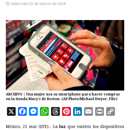
miércoles 21 de marzo de 2018
ARCHIVO | Una mujer usa su smartphone para hacer compras
en la tienda Macy's de Boston. (AP Photo/Michael Dwyer, File)
X
F
M
W
T
P
L
E
P
C
a
e
h
h
i
i
m
r
o
México, 21 mar (EFE).- La
luz
que emiten los dispositivos
c
s
a
r
n
n
a
i
p