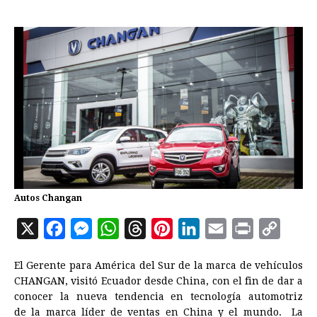
Autos Changan
X
F
M
W
T
P
L
E
P
C
a
e
h
h
i
i
m
r
o
El Gerente para América del Sur de la marca de vehículos
c
s
a
r
n
n
a
i
p
CHANGAN, visitó Ecuador desde China, con el fin de dar a
e
s
t
e
t
k
i
n
y
conocer la nueva tendencia en tecnología automotriz
de la marca líder de ventas en China y el mundo. La
b
e
s
a
e
e
l
t
L