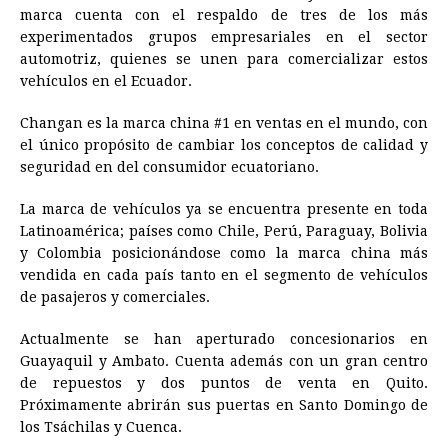
marca cuenta con el respaldo de tres de los más
o
n
A
d
r
d
i
experimentados grupos empresariales en el sector
o
g
p
s
e
I
n
automotriz, quienes se unen para comercializar estos
vehículos en el Ecuador.
k
e
p
s
n
k
r
t
Changan es la marca china #1 en ventas en el mundo, con
el único propósito de cambiar los conceptos de calidad y
seguridad en del consumidor ecuatoriano.
La marca de vehículos ya se encuentra presente en toda
Latinoamérica; países como Chile, Perú, Paraguay, Bolivia
y Colombia posicionándose como la marca china más
vendida en cada país tanto en el segmento de vehículos
de pasajeros y comerciales.
Actualmente se han aperturado concesionarios en
Guayaquil y Ambato. Cuenta además con un gran centro
de repuestos y dos puntos de venta en Quito.
Próximamente abrirán sus puertas en Santo Domingo de
los Tsáchilas y Cuenca.