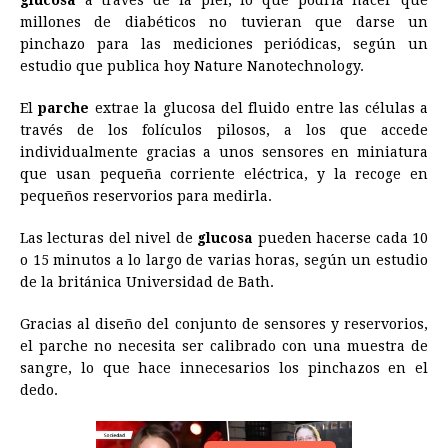
glucosa
a través de la piel, lo que podría hacer que
e
s
t
e
t
k
i
n
y
millones de diabéticos no tuvieran que darse un
pinchazo para las mediciones periódicas, según un
b
e
s
a
e
e
l
t
L
estudio que publica hoy Nature Nanotechnology.
o
n
A
d
r
d
i
o
g
p
s
e
I
n
El
parche
extrae la glucosa del fluido entre las células a
través de los folículos pilosos, a los que accede
k
e
p
s
n
k
individualmente gracias a unos sensores en miniatura
r
t
que usan pequeña corriente eléctrica, y la recoge en
pequeños reservorios para medirla.
Las lecturas del nivel de
glucosa
pueden hacerse cada 10
o 15 minutos a lo largo de varias horas, según un estudio
de la británica Universidad de Bath.
Gracias al diseño del conjunto de sensores y reservorios,
el parche no necesita ser calibrado con una muestra de
sangre, lo que hace innecesarios los pinchazos en el
dedo.