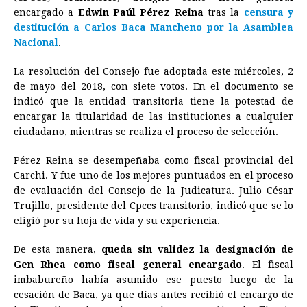
e
s
t
e
t
k
i
n
y
encargado a
Edwin Paúl Pérez Reina
tras la
censura y
destitución a Carlos Baca Mancheno por la Asamblea
b
e
s
a
e
e
l
t
L
Nacional
.
o
n
A
d
r
d
i
o
g
p
s
e
I
n
La resolución del Consejo fue adoptada este miércoles, 2
de mayo del 2018, con siete votos. En el documento se
k
e
p
s
n
k
indicó que la entidad transitoria tiene la potestad de
r
t
encargar la titularidad de las instituciones a cualquier
ciudadano, mientras se realiza el proceso de selección.
Pérez Reina se desempeñaba como fiscal provincial del
Carchi. Y fue uno de los mejores puntuados en el proceso
de evaluación del Consejo de la Judicatura. Julio César
Trujillo, presidente del Cpccs transitorio, indicó que se lo
eligió por su hoja de vida y su experiencia.
De esta manera,
queda sin validez la designación de
Gen Rhea como fiscal general encargado
. El fiscal
imbabureño había asumido ese puesto luego de la
cesación de Baca, ya que días antes recibió el encargo de