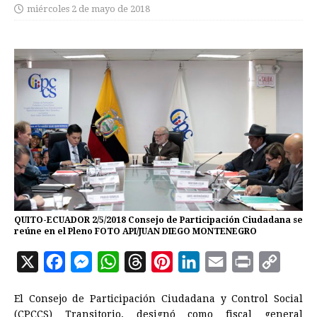
miércoles 2 de mayo de 2018
QUITO-ECUADOR 2/5/2018 Consejo de Participación Ciudadana se
reúne en el Pleno FOTO API/JUAN DIEGO MONTENEGRO
X
F
M
W
T
P
L
E
P
C
a
e
h
h
i
i
m
r
o
El Consejo de Participación Ciudadana y Control Social
c
s
a
r
n
n
a
i
p
(CPCCS) Transitorio, designó como fiscal general