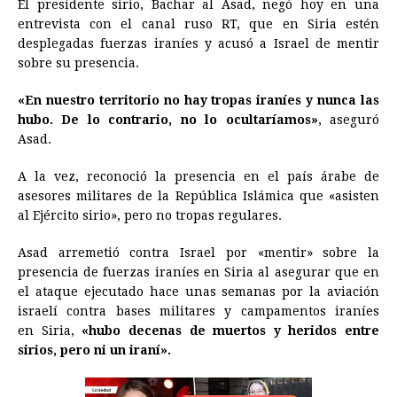
El presidente sirio, Bachar al Asad, negó hoy en una
c
s
a
r
n
n
a
i
p
entrevista con el canal ruso RT, que en
Siria
estén
e
s
t
e
t
k
i
n
y
desplegadas fuerzas iraníes y acusó a Israel de mentir
sobre su presencia.
b
e
s
a
e
e
l
t
L
o
n
A
d
r
d
i
«En nuestro territorio no hay tropas iraníes y nunca las
o
g
p
s
e
I
n
hubo. De lo contrario, no lo ocultaríamos»
, aseguró
Asad.
k
e
p
s
n
k
r
t
A la vez, reconoció la presencia en el país árabe de
asesores militares de la República Islámica que «asisten
al Ejército sirio», pero no tropas regulares.
Asad arremetió contra Israel por «mentir» sobre la
presencia de fuerzas iraníes en
Siria
al asegurar que en
el ataque ejecutado hace unas semanas por la aviación
israelí contra bases militares y campamentos iraníes
en
Siria
,
«hubo decenas de muertos y heridos entre
sirios, pero ni un iraní».