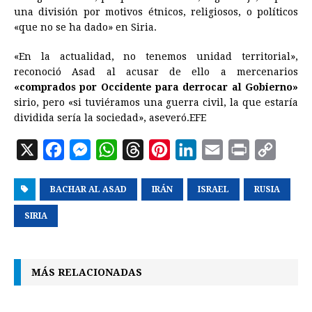
una división por motivos étnicos, religiosos, o políticos
«que no se ha dado» en
Siria
.
«En la actualidad, no tenemos unidad territorial»,
reconoció Asad al acusar de ello a mercenarios
«comprados por Occidente para derrocar al Gobierno»
sirio, pero «si tuviéramos una guerra civil, la que estaría
dividida sería la sociedad», aseveró.EFE
X
F
M
W
T
P
L
E
P
C
a
e
h
h
i
i
m
r
o
BACHAR AL ASAD
c
s
a
r
IRÁN
n
n
ISRAEL
a
i
RUSIA
p
e
s
t
e
t
k
i
n
y
SIRIA
b
e
s
a
e
e
l
t
L
o
n
A
d
r
d
i
MÁS RELACIONADAS
o
g
p
s
e
I
n
k
e
p
s
n
k