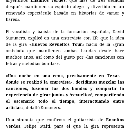
argentinos
Enanitos Verdes
, que más de tres décadas
después mantienen su espíritu alegre y divertido en un
b
e
s
a
e
e
l
t
L
renovado espectáculo basado en historias de «amor y
o
n
A
d
r
d
i
bares».
o
g
p
s
e
I
n
El vocalista y bajista de la formación española, David
k
e
p
s
n
k
Summers, explicó en una entrevista con Efe que la idea
r
t
de la gira «
Huevos Revueltos Tour
» nació de la «gran
amistad» que mantienen ambas bandas desde hace
muchos años, así como del gusto por «las canciones con
letras y melodías bonitas».
«
Una noche en una cena, precisamente en Texas
–
donde se realizó la entrevista
-,
decidimos mezclar las
canciones, fusionar las dos bandas y compartir la
experiencia de girar juntos y ‘revueltos’, compartiendo
el escenario todo el tiempo, interactuando entre
artistas
«, detalló Summers.
Una sintonía que confirma el guitarrista de
Enanitos
Verdes
, Felipe Staiti, para el que la gira representa