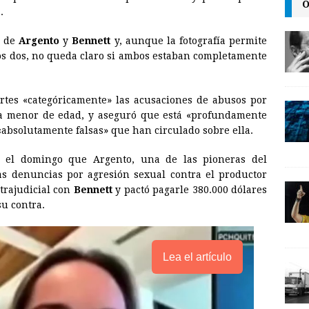
O
i
n
y
.
l
t
L
s de
Argento
y
Bennett
y, aunque la fotografía permite
i
os dos, no queda claro si ambos estaban completamente
n
k
martes «categóricamente» las acusaciones de abusos por
ra menor de edad, y aseguró que está «profundamente
«absolutamente falsas» que han circulado sobre ella.
 el domingo que Argento, una de las pioneras del
as denuncias por agresión sexual contra el productor
xtrajudicial con
Bennett
y pactó pagarle 380.000 dólares
su contra.
Lea el artículo