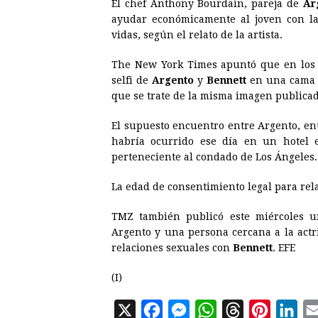
El chef Anthony Bourdain, pareja de
Ar
ayudar económicamente al joven con la
vidas, según el relato de la artista.
The New York Times apuntó que en los 
selfi de
Argento
y
Bennett
en una cama t
que se trate de la misma imagen publica
El supuesto encuentro entre Argento, en
habría ocurrido ese día en un hotel 
perteneciente al condado de Los Ángeles.
La edad de consentimiento legal para rela
TMZ también publicó este miércoles u
Argento y una persona cercana a la act
relaciones sexuales con
Bennett
. EFE
(I)
X
F
M
W
T
P
L