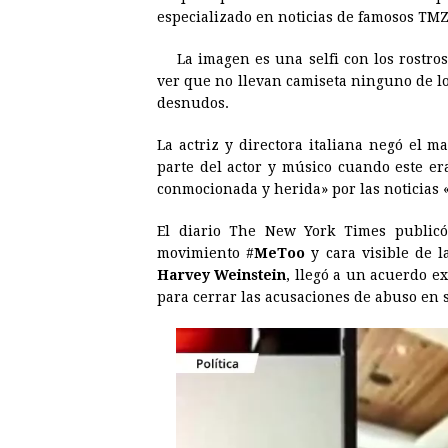
e
s
t
e
t
k
especializado en noticias de famosos TMZ
b
e
s
a
e
e
La imagen es una selfi con los rostro
o
n
A
d
r
d
ver que no llevan camiseta ninguno de l
o
g
p
s
e
I
desnudos.
k
e
p
s
n
La actriz y directora italiana negó el 
r
t
parte del actor y músico cuando este e
conmocionada y herida» por las noticias 
El diario The New York Times publicó
movimiento #
MeToo
y cara visible de l
Harvey Weinstein
, llegó a un acuerdo e
para cerrar las acusaciones de abuso en 