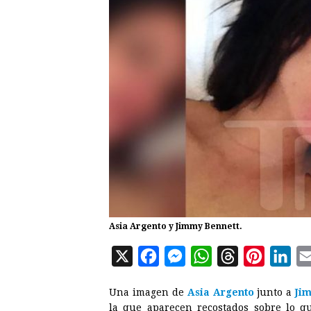
Asia Argento y Jimmy Bennett.
X
F
M
W
T
P
L
a
e
h
h
i
i
Una imagen de
Asia Argento
junto a
Ji
c
s
a
r
n
n
la que aparecen recostados sobre lo q