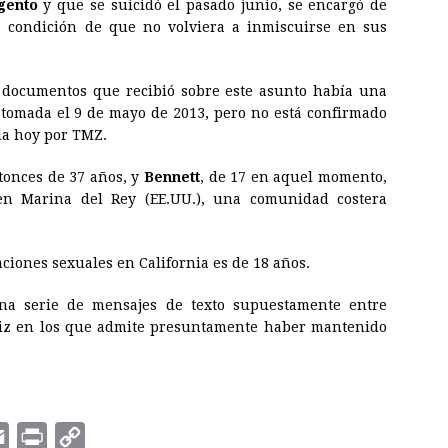
gento
y que se suicidó el pasado junio, se encargó de
 condición de que no volviera a inmiscuirse en sus
documentos que recibió sobre este asunto había una
omada el 9 de mayo de 2013, pero no está confirmado
da hoy por TMZ.
tonces de 37 años, y
Bennett
, de 17 en aquel momento,
en Marina del Rey (EE.UU.), una comunidad costera
ciones sexuales en California es de 18 años.
na serie de mensajes de texto supuestamente entre
riz en los que admite presuntamente haber mantenido
E
P
C