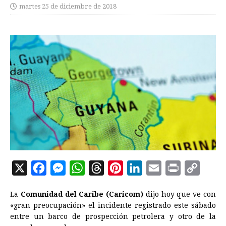
martes 25 de diciembre de 2018
X
F
M
W
T
P
L
E
P
C
a
e
h
h
i
i
m
r
o
La
Comunidad del Caribe (Caricom)
dijo hoy que ve con
c
s
a
r
n
n
a
i
p
«gran preocupación» el incidente registrado este sábado
e
s
t
e
t
k
i
n
y
entre un barco de prospección petrolera y otro de la