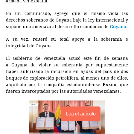
armada venezolana.
b
e
s
a
e
e
l
t
L
o
n
A
d
r
d
i
En un comunicado, agregó que el mismo viola las
o
g
p
s
e
I
n
derechos soberanos de
Guyana
bajo la ley internacional y
supone una amenaza al desarrollo económico de
Guyana
.
k
e
p
s
n
k
r
t
A su vez, reiteró su total apoyo a la soberanía e
integridad de
Guyana
.
El Gobierno de Venezuela acusó este fin de semana
a
Guyana
de violar su soberanía por supuestamente
haber autorizado la incursión en aguas del país de dos
buques de exploración petrolífera, al menos uno de ellos,
alquilado por la compañía estadounidense
Exxon
, que
fueron interceptados por las autoridades venezolanas.
Lea el artículo