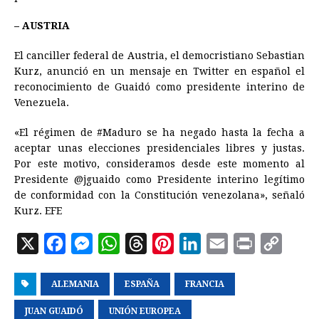
– AUSTRIA
El canciller federal de Austria, el democristiano Sebastian
Kurz, anunció en un mensaje en Twitter en español el
reconocimiento de Guaidó como presidente interino de
Venezuela.
«El régimen de #Maduro se ha negado hasta la fecha a
aceptar unas elecciones presidenciales libres y justas.
Por este motivo, consideramos desde este momento al
Presidente @jguaido como Presidente interino legítimo
de conformidad con la Constitución venezolana», señaló
Kurz. EFE
X
F
M
W
T
P
L
E
P
C
a
e
h
h
i
i
m
r
o
ALEMANIA
c
s
a
ESPAÑA
r
n
FRANCIA
n
a
i
p
e
s
t
e
t
k
i
n
y
JUAN GUAIDÓ
UNIÓN EUROPEA