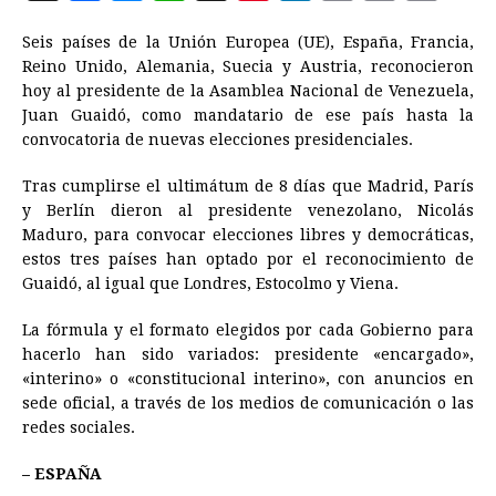
a
e
h
h
i
i
m
r
o
Seis países de la Unión Europea (UE),
España
, Francia,
c
s
a
r
n
n
a
i
p
Reino Unido, Alemania, Suecia y Austria, reconocieron
e
s
t
e
t
k
i
n
y
hoy al presidente de la Asamblea Nacional de Venezuela,
Juan Guaidó, como mandatario de ese país hasta la
b
e
s
a
e
e
l
t
L
convocatoria de nuevas elecciones presidenciales.
o
n
A
d
r
d
i
o
g
p
s
e
I
n
Tras cumplirse el ultimátum de 8 días que Madrid, París
y Berlín dieron al presidente venezolano, Nicolás
k
e
p
s
n
k
Maduro, para convocar elecciones libres y democráticas,
r
t
estos tres países han optado por el reconocimiento de
Guaidó, al igual que Londres, Estocolmo y Viena.
La fórmula y el formato elegidos por cada Gobierno para
hacerlo han sido variados: presidente «encargado»,
«interino» o «constitucional interino», con anuncios en
sede oficial, a través de los medios de comunicación o las
redes sociales.
– ESPAÑA