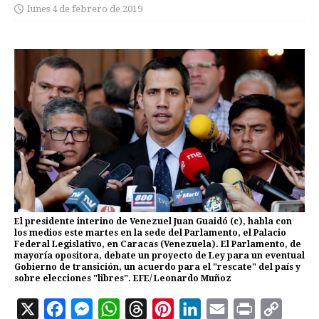
lunes 4 de febrero de 2019
El presidente interino de Venezuel Juan Guaidó (c), habla con
los medios este martes en la sede del Parlamento, el Palacio
Federal Legislativo, en Caracas (Venezuela). El Parlamento, de
mayoría opositora, debate un proyecto de Ley para un eventual
Gobierno de transición, un acuerdo para el "rescate" del país y
sobre elecciones "libres". EFE/ Leonardo Muñoz
X
F
M
W
T
P
L
E
P
C