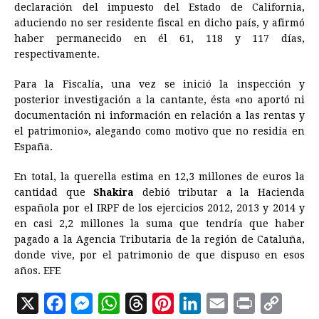
declaración del impuesto del Estado de California,
aduciendo no ser residente fiscal en dicho país, y afirmó
haber permanecido en él 61, 118 y 117 días,
respectivamente.
Para la Fiscalía, una vez se inició la inspección y
posterior investigación a la cantante, ésta «no aportó ni
documentación ni información en relación a las rentas y
el patrimonio», alegando como motivo que no residía en
España.
En total, la querella estima en 12,3 millones de euros la
cantidad que
Shakira
debió tributar a la Hacienda
española por el IRPF de los ejercicios 2012, 2013 y 2014 y
en casi 2,2 millones la suma que tendría que haber
pagado a la Agencia Tributaria de la región de Cataluña,
donde vive, por el patrimonio de que dispuso en esos
años. EFE
X
F
M
W
T
P
L
E
P
C