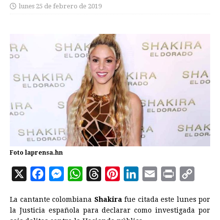
lunes 25 de febrero de 2019
Foto laprensa.hn
X
F
M
W
T
P
L
E
P
C
a
e
h
h
i
i
m
r
o
La cantante colombiana
Shakira
fue citada este lunes por
c
s
a
r
n
n
a
i
p
la Justicia española para declarar como investigada por
e
s
t
e
t
k
i
n
y