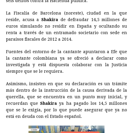
seis delitos contra la Hacienda pública.
b
e
s
a
e
e
l
t
L
La Fiscalía de Barcelona (noreste), ciudad en la que
o
n
A
d
r
d
i
reside, acusa a
Shakira
de defraudar 14,5 millones de
o
g
p
s
e
I
n
euros simulando no residir en España y ocultando su
renta a través de un entramado societario con sede en
k
e
p
s
n
k
paraísos fiscales de 2012 a 2014.
r
t
Fuentes del entorno de la cantante apuntaron a Efe que
la cantante colombiana ya se ofreció a declarar como
investigada y está dispuesta colaborar con la Justicia
siempre que se le requiera.
Asimismo, insisten en que su declaración es un trámite
más dentro de la instrucción de la causa derivada de la
querella, que se encuentra en un punto muy inicial, y
recuerdan que
Shakira
ya ha pagado los 14,5 millones
que se le exigía, por lo que puede asegurar que ya no
está en deuda con el Estado español.