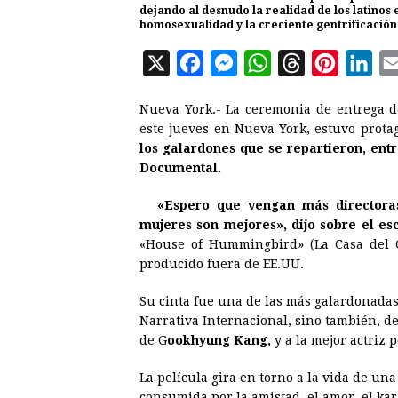
dejando al desnudo la realidad de los latinos
homosexualidad y la creciente gentrificación
X
F
M
W
T
P
L
a
e
h
h
i
i
Nueva York.- La ceremonia de entrega 
c
s
a
r
n
n
este jueves en Nueva York, estuvo prota
e
s
t
e
t
k
los galardones que se repartieron, entr
Documental.
b
e
s
a
e
e
o
n
A
d
r
d
«Espero que vengan más directora
o
g
p
s
e
I
mujeres son mejores», dijo sobre el e
«House of Hummingbird» (La Casa del C
k
e
p
s
n
producido fuera de EE.UU.
r
t
Su cinta fue una de las más galardonadas 
Narrativa Internacional, sino también, de
de G
ookhyung Kang,
y a la mejor actriz 
La película gira en torno a la vida de una
consumida por la amistad, el amor, el ka