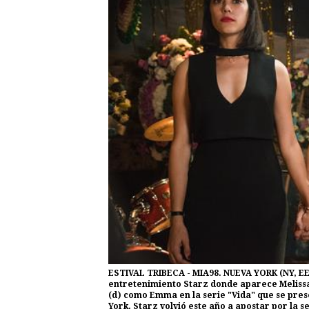
ESTIVAL TRIBECA - MIA98. NUEVA YORK (NY, EEU
entretenimiento Starz donde aparece Melissa 
(d) como Emma en la serie "Vida" que se pres
York. Starz volvió este año a apostar por la 