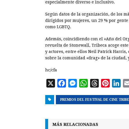
especialmente diverso e inclusivo.
Según datos de la organización, de los m
dirigidos por mujeres, un 29 % por gente
como LGBTQ.
Además, coincidiendo con el «Año del Org
revuelta de Stonewall, Tribeca acoge este
y actores, entre ellos Neil Patrick Harri
sobre la comunidad «drag» de la ciudad, 
hc/cfa
X
F
M
W
T
P
L
a
e
h
h
i
i
PREMIOS DEL FESTIVAL DE CINE TRIB
c
s
a
r
n
n
e
s
t
e
t
k
b
e
s
a
e
e
MÁS RELACIONADAS
o
n
A
d
r
d