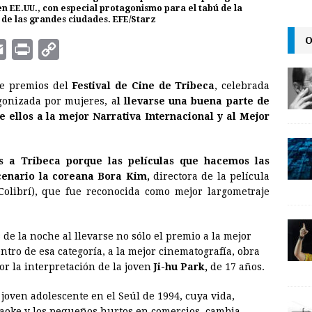
 en EE.UU., con especial protagonismo para el tabú de la
 de las grandes ciudades. EFE/Starz
O
E
P
C
m
r
o
de premios del
Festival de Cine de Tribeca
, celebrada
a
i
p
gonizada por mujeres, a
l llevarse una buena parte de
i
n
y
e ellos a la mejor Narrativa Internacional y al Mejor
l
t
L
i
s a Tribeca porque las películas que hacemos las
n
scenario la coreana Bora Kim,
directora de la película
olibrí), que fue reconocida como mejor largometraje
k
de la noche al llevarse no sólo el premio a la mejor
ntro de esa categoría, a la mejor cinematografía, obra
por la interpretación de la joven
Ji-hu Park,
de 17 años.
 joven adolescente en el Seúl de 1994, cuya vida,
raoke y los pequeños hurtos en comercios, cambia