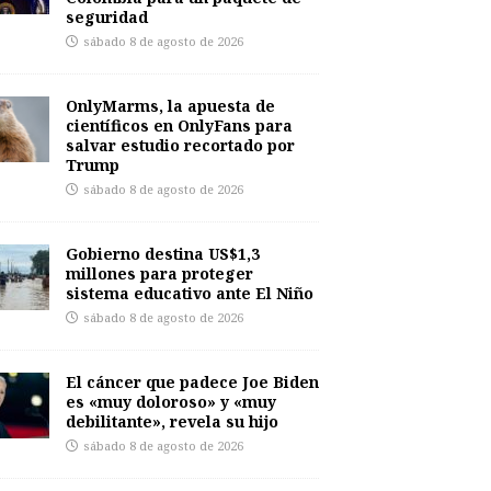
seguridad
sábado 8 de agosto de 2026
OnlyMarms, la apuesta de
científicos en OnlyFans para
salvar estudio recortado por
Trump
sábado 8 de agosto de 2026
Gobierno destina US$1,3
millones para proteger
sistema educativo ante El Niño
sábado 8 de agosto de 2026
El cáncer que padece Joe Biden
es «muy doloroso» y «muy
debilitante», revela su hijo
sábado 8 de agosto de 2026