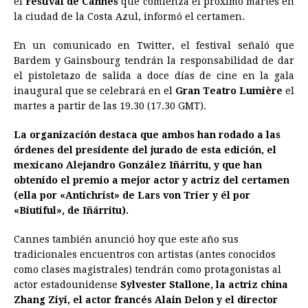
el
Festival de Cannes
que comienza el próximo martes en
la ciudad de la Costa Azul, informó el certamen.
b
e
s
a
e
e
l
t
L
o
n
A
d
r
d
i
En un comunicado en Twitter, el festival señaló que
o
g
p
s
e
I
n
Bardem y Gainsbourg tendrán la responsabilidad de dar
el pistoletazo de salida a doce días de cine en la gala
k
e
p
s
n
k
inaugural que se celebrará en el
Gran Teatro Lumière
el
r
t
martes a partir de las 19.30 (17.30 GMT).
La organización destaca que ambos han rodado a las
órdenes del presidente del jurado de esta edición, el
mexicano Alejandro González Iñárritu, y que han
obtenido el premio a mejor actor y actriz del certamen
(ella por «Antichrist» de Lars von Trier y él por
«Biutiful», de Iñárritu).
Cannes también anunció hoy que este año sus
tradicionales encuentros con artistas (antes conocidos
como clases magistrales) tendrán como protagonistas al
actor estadounidense
Sylvester Stallone, la actriz china
Zhang Ziyi, el actor francés Alain Delon y el director