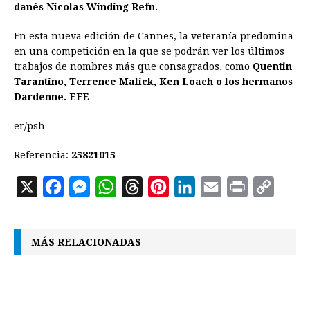
danés Nicolas Winding Refn.
En esta nueva edición de Cannes, la veteranía predomina
en una competición en la que se podrán ver los últimos
trabajos de nombres más que consagrados, como
Quentin
Tarantino, Terrence Malick, Ken Loach o los hermanos
Dardenne. EFE
er/psh
Referencia:
25821015
X
F
M
W
T
P
L
E
P
C
a
e
h
h
i
i
m
r
o
c
s
a
r
n
n
a
i
p
MÁS RELACIONADAS
e
s
t
e
t
k
i
n
y
b
e
s
a
e
e
l
t
L
o
n
A
d
r
d
i