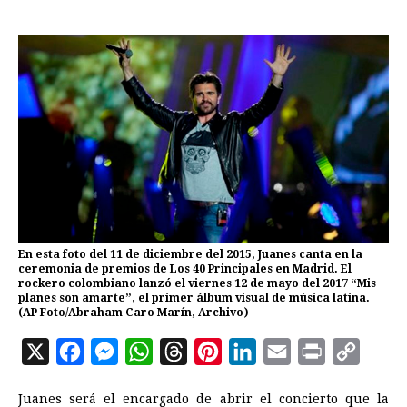
En esta foto del 11 de diciembre del 2015, Juanes canta en la
ceremonia de premios de Los 40 Principales en Madrid. El
rockero colombiano lanzó el viernes 12 de mayo del 2017 “Mis
planes son amarte”, el primer álbum visual de música latina.
(AP Foto/Abraham Caro Marín, Archivo)
X
F
M
W
T
P
L
E
P
C
a
e
h
h
i
i
m
r
o
Juanes será el encargado de abrir el concierto que la
c
s
a
r
n
n
a
i
p