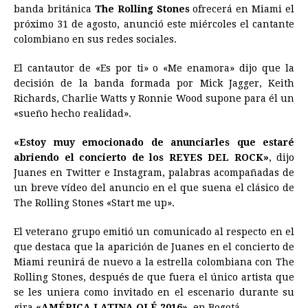
banda británica
The Rolling Stones
ofrecerá en Miami el
e
s
t
e
t
k
i
n
y
próximo 31 de agosto, anunció este miércoles el cantante
colombiano en sus redes sociales.
b
e
s
a
e
e
l
t
L
o
n
A
d
r
d
i
El cantautor de «Es por ti» o «Me enamora» dijo que la
o
g
p
s
e
I
n
decisión de la banda formada por Mick Jagger, Keith
Richards, Charlie Watts y Ronnie Wood supone para él un
k
e
p
s
n
k
«sueño hecho realidad».
r
t
«Estoy muy emocionado de anunciarles que estaré
abriendo el concierto de los REYES DEL ROCK»
, dijo
Juanes en Twitter e Instagram, palabras acompañadas de
un breve vídeo del anuncio en el que suena el clásico de
The Rolling Stones «Start me up».
El veterano grupo emitió un comunicado al respecto en el
que destaca que la aparición de Juanes en el concierto de
Miami reunirá de nuevo a la estrella colombiana con The
Rolling Stones, después de que fuera el único artista que
se les uniera como invitado en el escenario durante su
gira
«AMÉRICA LATINA OLÉ 2016»
, en Bogotá.