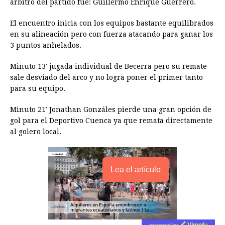
árbitro del partido fue: Guillermo Enrique Guerrero.
b
e
s
a
e
e
l
t
L
o
n
A
d
r
d
i
El encuentro inicia con los equipos bastante equilibrados
o
g
p
s
e
I
n
en su alineación pero con fuerza atacando para ganar los
3 puntos anhelados.
k
e
p
s
n
k
r
t
Minuto 13′ jugada individual de Becerra pero su remate
sale desviado del arco y no logra poner el primer tanto
para su equipo.
Minuto 21′ Jonathan Gonzáles pierde una gran opción de
gol para el Deportivo Cuenca ya que remata directamente
al golero local.
Lea el artículo
powered by