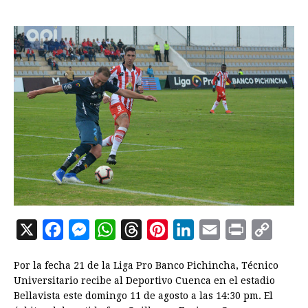
X
F
M
W
T
P
L
E
P
C
a
e
h
h
i
i
m
r
o
Por la fecha 21 de la Liga Pro Banco Pichincha, Técnico
c
s
a
r
n
n
a
i
p
Universitario recibe al Deportivo Cuenca en el estadio
e
s
t
e
t
k
i
n
y
Bellavista este domingo 11 de agosto a las 14:30 pm. El