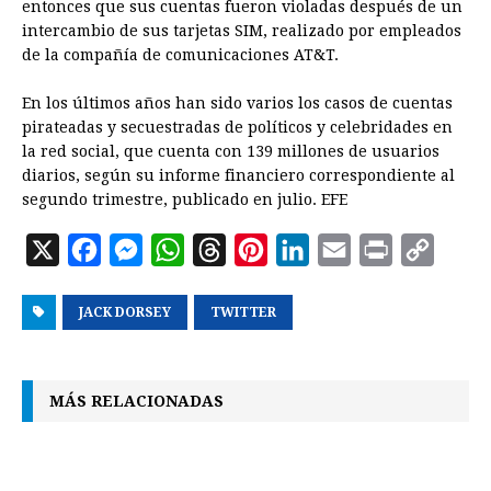
entonces que sus cuentas fueron violadas después de un
intercambio de sus tarjetas SIM, realizado por empleados
de la compañía de comunicaciones AT&T.
En los últimos años han sido varios los casos de cuentas
pirateadas y secuestradas de políticos y celebridades en
la red social, que cuenta con 139 millones de usuarios
diarios, según su informe financiero correspondiente al
segundo trimestre, publicado en julio. EFE
X
F
M
W
T
P
L
E
P
C
a
e
h
h
i
i
m
r
o
JACK DORSEY
c
s
a
TWITTER
r
n
n
a
i
p
e
s
t
e
t
k
i
n
y
b
e
s
a
e
e
l
t
L
MÁS RELACIONADAS
o
n
A
d
r
d
i
o
g
p
s
e
I
n
k
e
p
s
n
k