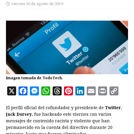
viernes 30 de agosto de 2019
Imagen tomada de TodoTech.
X
F
M
W
T
P
L
E
P
C
a
e
h
h
i
i
m
r
o
El perfil oficial del cofundador y presidente de
Twitter
,
c
s
a
r
n
n
a
i
p
Jack Dorsey
, fue hackeado este viernes con varios
e
s
t
e
t
k
i
n
y
mensajes de contenido racista y violento que han
b
e
s
a
e
e
l
t
L
permanecido en la cuenta del directivo durante 20