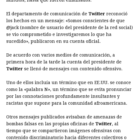
minutos, hasta que fueron eliminados.
o
n
A
d
r
d
i
o
g
p
s
e
I
n
El departamento de comunicación de
Twitter
reconoció
k
e
p
s
n
k
los hechos en un mensaje: «Somos conscientes de que
@jack (nombre de usuario del presidente de la red social)
r
t
se vio comprometido e investigaremos lo que ha
sucedido», publicaron en su cuenta oficial.
De acuerdo con varios medios de comunicación, a
primera hora de la tarde la cuenta del presidente de
Twitter
se llenó de mensajes con contenido ofensivo.
Uno de ellos incluía un término que en EE.UU. se conoce
como la «palabra N», un término que se evita pronunciar
por las connotaciones profundamente insultantes y
racistas que supone para la comunidad afroamericana.
Otros mensajes publicados avisaban de amenazas de
bombas falsas en las propias oficinas de
Twitter
, al
tiempo que se compartieron imágenes ofensivas con
contenido discriminatorio hacia diferentes colectivos o