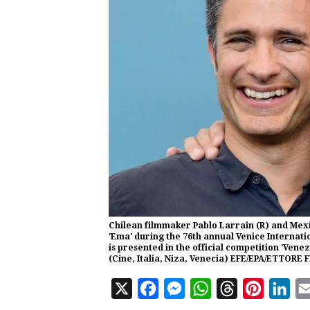
Chilean filmmaker Pablo Larrain (R) and Mexic
'Ema' during the 76th annual Venice Internation
is presented in the official competition 'Vene
(Cine, Italia, Niza, Venecia) EFE/EPA/ETTORE 
X
F
M
W
T
P
L
a
e
h
h
i
i