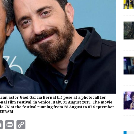
an actor Gael Garcia Bernal (L) pose at a photocall for
al Film Festival, in Venice, Italy, 31 August 2019. The movie
zia 76' at the festival running from 28 August to 07 September.
FERRARI
E
P
C
m
r
o