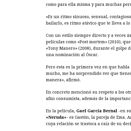
como para ella misma y para muchas perso
«Es un ritmo sinuoso, sensual, contagio
bailarlo, es ritmo atávico que te lleva a l
Con un estilo siempre directo y a veces ás
películas como «Post mortem» (2010), que
«Tony Manero» (2008), durante el golpe d
una nominación al Óscar.
Pero esta es la primera vez en que habla
mucho, me ha sorprendido ver que tienen
manera», afirmó.
En concreto mencionó su respeto a los ot
afán consumista, además de la importancia
En la película,
Gael García Bernal
-en s
«Neruda»-
es Gastón, la pareja de Ema.
cuya relación se trastoca a raíz de su d