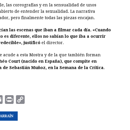
le, las coreografías y en la sensualidad de unos
bierto de entender la sexualidad. La narrativa
dor, pero finalmente todas las piezas encajan.
ocían las escenas que iban a filmar cada día. «Cuando
 es diferente, ellos no sabían lo que iba a ocurrir
redecible», justificó
el director.
e acude a esta Mostra y de la que también forman
Théo Court (nacido en España), que compite en
a de Sebastián Muñoz, en la Semana de la Crítica
.
E
P
C
m
r
o
LARRAÍN
a
i
p
i
n
y