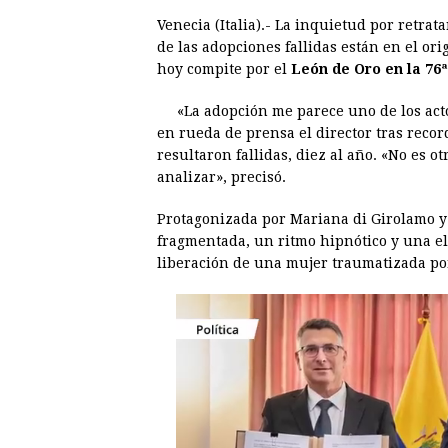
Venecia (Italia).- La inquietud por retrat
c
s
a
r
n
n
de las adopciones fallidas están en el or
e
s
t
e
t
k
hoy compite por el
León de Oro en la 76ª
b
e
s
a
e
e
«La adopción me parece uno de los act
o
n
A
d
r
d
en rueda de prensa el director tras recor
o
g
p
s
e
I
resultaron fallidas, diez al año. «No es o
analizar», precisó.
k
e
p
s
n
r
t
Protagonizada por Mariana di Girolamo y
fragmentada, un ritmo hipnótico y una el
liberación de una mujer traumatizada po