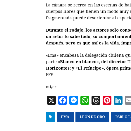
La cámara se recrea en las escenas de bai
cuerpos libres que tienen un modo muy a
fragmentada puede desorientar al especta
Durante el rodaje, los actores solo con
un actor lo sabe todo, su comportamiento
después, pero es que así es la vida, imp
«Ema» encabeza la delegación chilena qu
parte «
Blanco en blanco», del director 
Horizontes; y «El Príncipe», ópera prim
EFE
mt/cr
X
F
M
W
T
P
L
a
e
h
h
i
i
EMA
c
s
LEÓN DE ORO
a
r
n
PABLO 
n
e
s
t
e
t
k