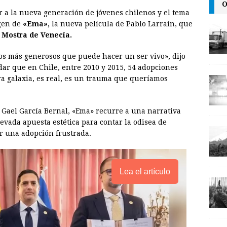
O
ar a la nueva generación de jóvenes chilenos y el tema
a
i
p
igen de
«Ema»,
la nueva película de Pablo Larraín, que
i
n
y
 Mostra de Venecia.
l
t
L
os más generosos que puede hacer un ser vivo», dijo
i
dar que en Chile, entre 2010 y 2015, 54 adopciones
n
tra galaxia, es real, es un trauma que queríamos
k
 Gael García Bernal, «Ema» recurre a una narrativa
evada apuesta estética para contar la odisea de
r una adopción frustrada.
Lea el artículo