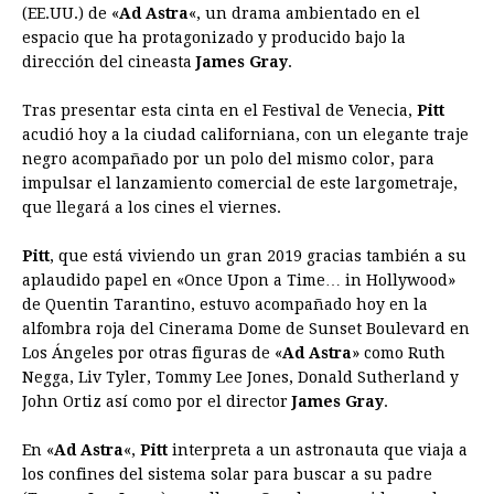
(EE.UU.) de «
Ad Astra
«, un drama ambientado en el
e
s
t
e
t
k
i
n
y
espacio que ha protagonizado y producido bajo la
dirección del cineasta
b
e
s
James Gray
a
e
.
e
l
t
L
o
n
A
d
r
d
i
Tras presentar esta cinta en el Festival de Venecia,
Pitt
o
g
p
s
e
I
n
acudió hoy a la ciudad californiana, con un elegante traje
negro acompañado por un polo del mismo color, para
k
e
p
s
n
k
impulsar el lanzamiento comercial de este largometraje,
r
t
que llegará a los cines el viernes.
Pitt
, que está viviendo un gran 2019 gracias también a su
aplaudido papel en «Once Upon a Time… in Hollywood»
de Quentin Tarantino, estuvo acompañado hoy en la
alfombra roja del Cinerama Dome de Sunset Boulevard en
Los Ángeles por otras figuras de «
Ad Astra
» como Ruth
Negga, Liv Tyler, Tommy Lee Jones, Donald Sutherland y
John Ortiz así como por el director
James Gray
.
En «
Ad Astra
«,
Pitt
interpreta a un astronauta que viaja a
los confines del sistema solar para buscar a su padre