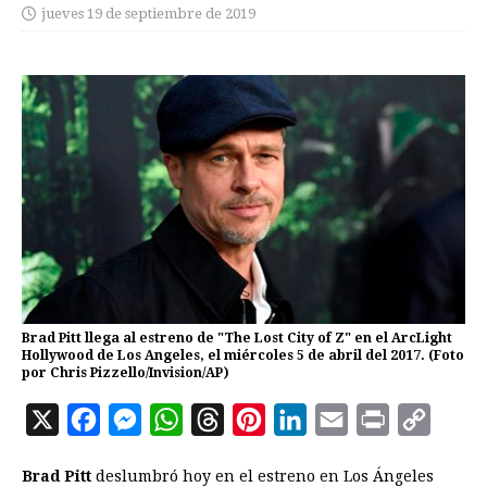
jueves 19 de septiembre de 2019
Brad Pitt llega al estreno de "The Lost City of Z" en el ArcLight
Hollywood de Los Angeles, el miércoles 5 de abril del 2017. (Foto
por Chris Pizzello/Invision/AP)
X
F
M
W
T
P
L
E
P
C
a
e
h
h
i
i
m
r
o
Brad Pitt
deslumbró hoy en el estreno en Los Ángeles
c
s
a
r
n
n
a
i
p