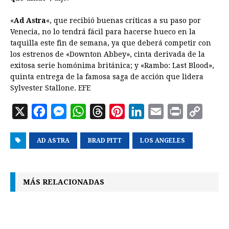
«
Ad Astra
«, que recibió buenas críticas a su paso por
Venecia, no lo tendrá fácil para hacerse hueco en la
taquilla este fin de semana, ya que deberá competir con
los estrenos de «Downton Abbey», cinta derivada de la
exitosa serie homónima británica; y «Rambo: Last Blood»,
quinta entrega de la famosa saga de acción que lidera
Sylvester Stallone. EFE
X
F
M
W
T
P
L
E
P
C
a
e
h
h
i
i
m
r
o
AD ASTRA
c
s
a
BRAD PITT
r
n
LOS ANGELES
n
a
i
p
e
s
t
e
t
k
i
n
y
b
e
s
a
e
e
l
t
L
MÁS RELACIONADAS
o
n
A
d
r
d
i
o
g
p
s
e
I
n
k
e
p
s
n
k