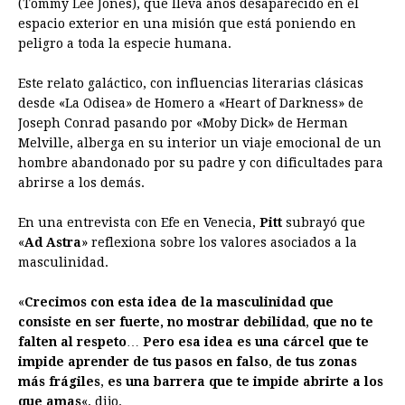
(Tommy Lee Jones), que lleva años desaparecido en el
espacio exterior en una misión que está poniendo en
peligro a toda la especie humana.
Este relato galáctico, con influencias literarias clásicas
desde «La Odisea» de Homero a «Heart of Darkness» de
Joseph Conrad pasando por «Moby Dick» de Herman
Melville, alberga en su interior un viaje emocional de un
hombre abandonado por su padre y con dificultades para
abrirse a los demás.
En una entrevista con Efe en Venecia,
Pitt
subrayó que
«
Ad Astra
» reflexiona sobre los valores asociados a la
masculinidad.
«
Crecimos con esta idea de la masculinidad que
consiste en ser fuerte, no mostrar debilidad
,
que no te
falten al respeto
…
Pero esa idea es una cárcel que te
impide aprender de tus pasos en falso
,
de tus zonas
más frágiles
,
es una barrera que te impide abrirte a los
que amas
«, dijo.