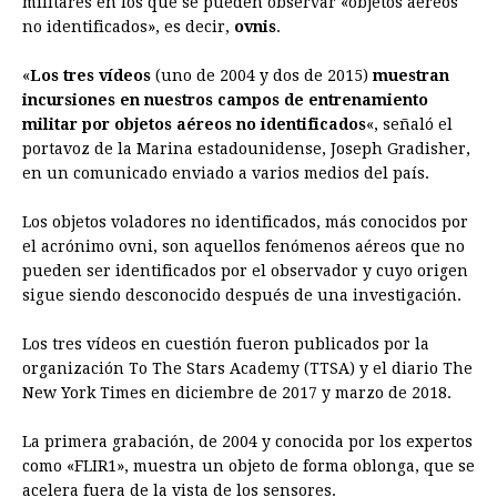
militares en los que se pueden observar «objetos aéreos
no identificados», es decir,
b
e
s
a
ovnis
e
.
e
l
t
L
o
n
A
d
r
d
i
«
Los tres vídeos
(uno de 2004 y dos de 2015)
muestran
o
g
p
s
e
I
n
incursiones en nuestros campos de entrenamiento
militar por objetos aéreos no identificados
«, señaló el
k
e
p
s
n
k
portavoz de la Marina estadounidense, Joseph Gradisher,
r
t
en un comunicado enviado a varios medios del país.
Los objetos voladores no identificados, más conocidos por
el acrónimo ovni, son aquellos fenómenos aéreos que no
pueden ser identificados por el observador y cuyo origen
sigue siendo desconocido después de una investigación.
Los tres vídeos en cuestión fueron publicados por la
organización To The Stars Academy (TTSA) y el diario The
New York Times en diciembre de 2017 y marzo de 2018.
La primera grabación, de 2004 y conocida por los expertos
como «FLIR1», muestra un objeto de forma oblonga, que se
acelera fuera de la vista de los sensores.