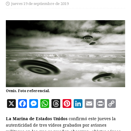
jueves 19 de septiembre de 2019
Ovnis. Foto referencial.
X
F
M
W
T
P
L
E
P
C
a
e
h
h
i
i
m
r
o
La Marina de Estados Unidos
confirmó este jueves la
c
s
a
r
n
n
a
i
p
autenticidad de tres vídeos grabados por aviones
e
s
t
e
t
k
i
n
y