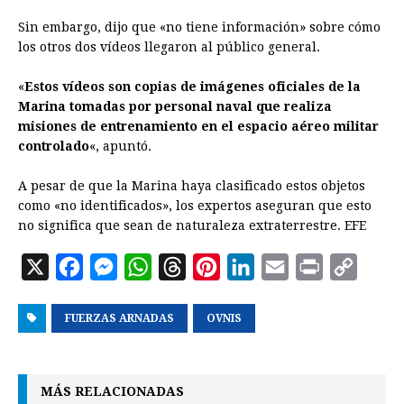
Sin embargo, dijo que «no tiene información» sobre cómo
los otros dos vídeos llegaron al público general.
«
Estos vídeos son copias de imágenes oficiales de la
Marina tomadas por personal naval que realiza
misiones de entrenamiento en el espacio aéreo militar
controlado
«, apuntó.
A pesar de que la Marina haya clasificado estos objetos
como «no identificados», los expertos aseguran que esto
no significa que sean de naturaleza extraterrestre. EFE
X
F
M
W
T
P
L
E
P
C
a
e
h
h
i
i
m
r
o
FUERZAS ARNADAS
c
s
a
r
OVNIS
n
n
a
i
p
e
s
t
e
t
k
i
n
y
b
e
s
a
e
e
l
t
L
MÁS RELACIONADAS
o
n
A
d
r
d
i