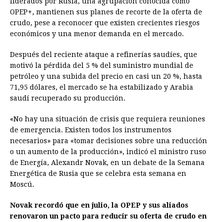
liderados por Rusia, una agrupación conocida como
OPEP+, mantienen sus planes de recorte de la oferta de
b
e
s
a
e
e
l
t
L
crudo, pese a reconocer que existen crecientes riesgos
o
n
A
d
r
d
i
económicos y una menor demanda en el mercado.
o
g
p
s
e
I
n
Después del reciente ataque a refinerías saudíes, que
k
e
p
s
n
k
motivó la pérdida del 5 % del suministro mundial de
r
t
petróleo y una subida del precio en casi un 20 %, hasta
71,95 dólares, el mercado se ha estabilizado y Arabia
saudí recuperado su producción.
«No hay una situación de crisis que requiera reuniones
de emergencia. Existen todos los instrumentos
necesarios» para «tomar decisiones sobre una reducción
o un aumento de la producción», indicó el ministro ruso
de Energía, Alexandr Novak, en un debate de la Semana
Energética de Rusia que se celebra esta semana en
Moscú.
Novak recordó que en julio, la OPEP y sus aliados
renovaron un pacto para reducir su oferta de crudo en