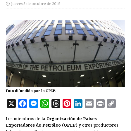
jueves 3 de octubre de 2019
Foto difundida por la OPEP.
X
F
M
W
T
P
L
E
P
C
a
e
h
h
i
i
m
r
o
Los miembros de la
Organización de Países
c
s
a
r
n
n
a
i
p
Exportadores de Petróleo (OPEP)
y otros productores
e
s
t
e
t
k
i
n
y