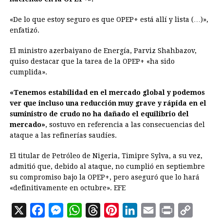
«De lo que estoy seguro es que OPEP+ está allí y lista (…)»,
enfatizó.
El ministro azerbaiyano de Energía, Parviz Shahbazov,
quiso destacar que la tarea de la OPEP+ «ha sido
cumplida».
«Tenemos estabilidad en el mercado global y podemos
ver que incluso una reducción muy grave y rápida en el
suministro de crudo no ha dañado el equilibrio del
mercado»
, sostuvo en referencia a las consecuencias del
ataque a las refinerías saudíes.
El titular de Petróleo de Nigeria, Timipre Sylva, a su vez,
admitió que, debido al ataque, no cumplió en septiembre
su compromiso bajo la OPEP+, pero aseguró que lo hará
«definitivamente en octubre». EFE
X
F
M
W
T
P
L
E
P
C