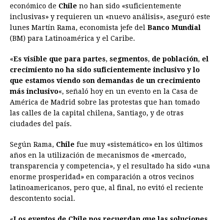
económico de
Chile
no han sido «suficientemente
e
s
t
e
t
k
i
n
y
inclusivas» y requieren un «nuevo análisis», aseguró este
lunes Martín Rama, economista jefe del
b
e
s
a
e
e
Banco Mundial
l
t
L
(BM) para Latinoamérica y el Caribe.
o
n
A
d
r
d
i
o
g
p
s
e
I
n
«
Es visible que para partes
,
segmentos
,
de población
,
el
crecimiento no ha sido suficientemente inclusivo y lo
k
e
p
s
n
k
que estamos viendo son demandas de un crecimiento
r
t
más inclusivo
«, señaló hoy en un evento en la Casa de
América de Madrid sobre las protestas que han tomado
las calles de la capital chilena, Santiago, y de otras
ciudades del país.
Según Rama,
Chile
fue muy «sistemático» en los últimos
años en la utilización de mecanismos de «mercado,
transparencia y competencia», y el resultado ha sido «una
enorme prosperidad» en comparación a otros vecinos
latinoamericanos, pero que, al final, no evitó el reciente
descontento social.
«
Los eventos de Chile nos recuerdan que las soluciones