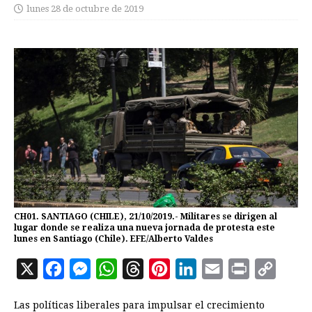
lunes 28 de octubre de 2019
CH01. SANTIAGO (CHILE), 21/10/2019.- Militares se dirigen al
lugar donde se realiza una nueva jornada de protesta este
lunes en Santiago (Chile). EFE/Alberto Valdes
X
F
M
W
T
P
L
E
P
C
a
e
h
h
i
i
m
r
o
Las políticas liberales para impulsar el crecimiento
c
s
a
r
n
n
a
i
p