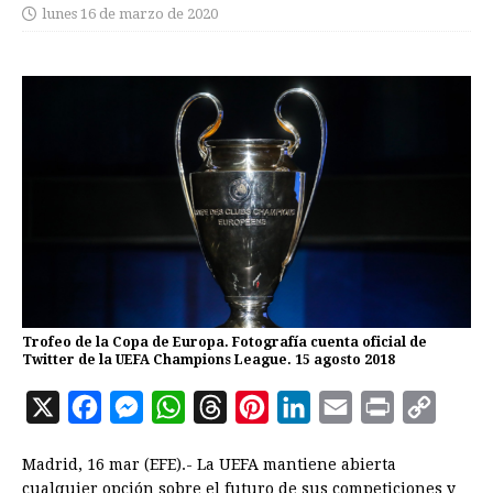
lunes 16 de marzo de 2020
Trofeo de la Copa de Europa. Fotografía cuenta oficial de
Twitter de la UEFA Champions League. 15 agosto 2018
X
F
M
W
T
P
L
E
P
C
a
e
h
h
i
i
m
r
o
Madrid, 16 mar (EFE).- La UEFA mantiene abierta
c
s
a
r
n
n
a
i
p
cualquier opción sobre el futuro de sus competiciones y