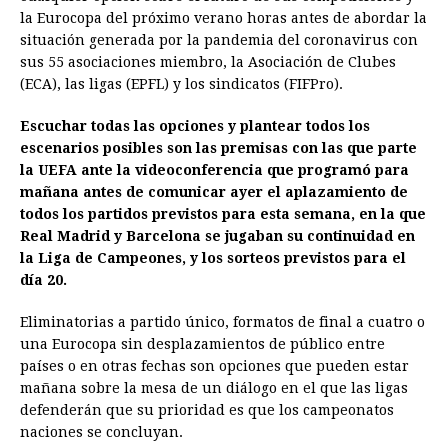
e
s
t
e
t
k
i
n
y
la Eurocopa del próximo verano horas antes de abordar la
situación generada por la pandemia del coronavirus con
b
e
s
a
e
e
l
t
L
sus 55 asociaciones miembro, la Asociación de Clubes
o
n
A
d
r
d
i
(ECA), las ligas (EPFL) y los sindicatos (FIFPro).
o
g
p
s
e
I
n
Escuchar todas las opciones y plantear todos los
k
e
p
s
n
k
escenarios posibles son las premisas con las que parte
r
t
la UEFA ante la videoconferencia que programó para
mañana antes de comunicar ayer el aplazamiento de
todos los partidos previstos para esta semana, en la que
Real Madrid y Barcelona se jugaban su continuidad en
la Liga de Campeones, y los sorteos previstos para el
día 20.
Eliminatorias a partido único, formatos de final a cuatro o
una Eurocopa sin desplazamientos de público entre
países o en otras fechas son opciones que pueden estar
mañana sobre la mesa de un diálogo en el que las ligas
defenderán que su prioridad es que los campeonatos
naciones se concluyan.