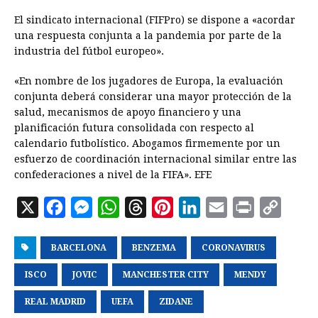
El sindicato internacional (FIFPro) se dispone a «acordar
una respuesta conjunta a la pandemia por parte de la
industria del fútbol europeo».
«En nombre de los jugadores de Europa, la evaluación
conjunta deberá considerar una mayor protección de la
salud, mecanismos de apoyo financiero y una
planificación futura consolidada con respecto al
calendario futbolístico. Abogamos firmemente por un
esfuerzo de coordinación internacional similar entre las
confederaciones a nivel de la FIFA». EFE
X
F
M
W
T
P
L
E
P
C
a
e
h
h
i
i
m
r
o
BARCELONA
c
s
a
BENZEMA
r
n
n
CORONAVIRUS
a
i
p
e
s
t
e
t
k
i
n
y
ISCO
JOVIC
MANCHESTER CITY
MENDY
b
e
s
a
e
e
l
t
L
REAL MADRID
UEFA
ZIDANE
o
n
A
d
r
d
i