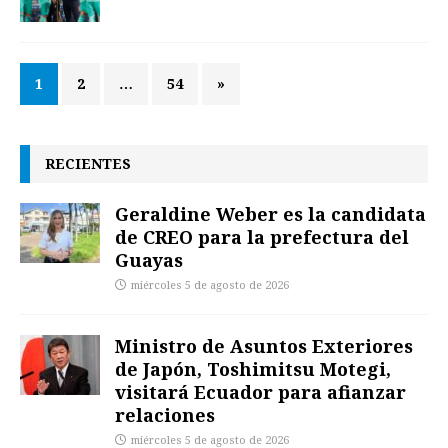
1
2
…
54
»
RECIENTES
Geraldine Weber es la candidata
de CREO para la prefectura del
Guayas
miércoles 5 de agosto de 2026
Ministro de Asuntos Exteriores
de Japón, Toshimitsu Motegi,
visitará Ecuador para afianzar
relaciones
miércoles 5 de agosto de 2026