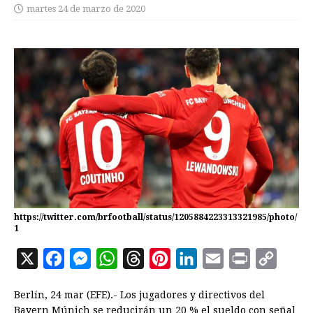
martes 24 de marzo de 2020
https://twitter.com/brfootball/status/1205884223313321985/photo/
1
X
F
M
W
T
P
L
E
P
C
a
e
h
h
i
i
m
r
o
Berlín, 24 mar (EFE).- Los jugadores y directivos del
c
s
a
r
n
n
a
i
p
Bayern Múnich se reducirán un 20 % el sueldo con señal