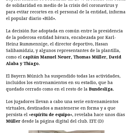
e
s
t
e
t
k
i
n
y
de solidaridad en medio de la crisis del coronavirus y
para evitar recortes en el personal de la entidad, informa
b
e
s
a
e
e
l
t
L
el popular diario «Bild».
o
n
A
d
r
d
i
o
g
p
s
e
I
n
La decisión fue adoptada en común entre la presidencia
de la poderosa entidad bávara, encabezada por Karl-
k
e
p
s
n
k
Heinz Rummennige, el director deportivo, Hasan
r
t
Salihamidziz, y algunos representantes de la plantilla,
como el
capitán Manuel Neuer, Thomas Müller, David
Alaba y Thiago.
El Bayern Múnich ha suspendido todas las actividades,
incluidos los entrenamientos en su estadio, que ha
quedado cerrado como en el resto de la
Bundesliga.
Los jugadores llevan a cabo una serie entrenamientos
virtuales, destinados a mantenerse en forma y a que
persista el «
espíritu de equipo
«, revelaba hace unos días
Müller
desde la página digital del club. EFE (D)