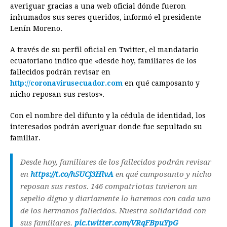
e
s
t
e
t
k
i
n
y
averiguar gracias a una web oficial dónde fueron
inhumados sus seres queridos, informó el presidente
b
e
s
a
e
e
l
t
L
Lenín Moreno.
o
n
A
d
r
d
i
o
g
p
s
e
I
n
A través de su perfil oficial en Twitter, el mandatario
ecuatoriano indico que «desde hoy, familiares de los
k
e
p
s
n
k
fallecidos podrán revisar en
r
t
http://coronavirusecuador.com
en qué camposanto y
nicho reposan sus restos».
Con el nombre del difunto y la cédula de identidad, los
interesados podrán averiguar donde fue sepultado su
familiar.
Desde hoy, familiares de los fallecidos podrán revisar
en
https://t.co/h5UCj3HlvA
en qué camposanto y nicho
reposan sus restos. 146 compatriotas tuvieron un
sepelio digno y diariamente lo haremos con cada uno
de los hermanos fallecidos. Nuestra solidaridad con
sus familiares.
pic.twitter.com/VRqFBpuYpG