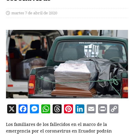
martes 7 de abril de 2020
X
F
M
W
T
P
L
E
P
C
a
e
h
h
i
i
m
r
o
Los familiares de los fallecidos en el marco de la
c
s
a
r
n
n
a
i
p
emergencia por el coronavirus en Ecuador podrán