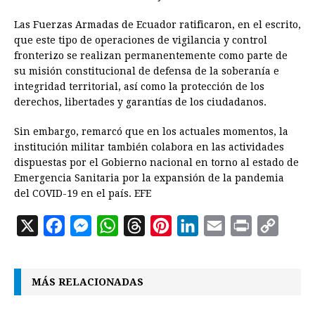
Las Fuerzas Armadas de Ecuador ratificaron, en el escrito,
que este tipo de operaciones de vigilancia y control
fronterizo se realizan permanentemente como parte de
su misión constitucional de defensa de la soberanía e
integridad territorial, así como la protección de los
derechos, libertades y garantías de los ciudadanos.
Sin embargo, remarcó que en los actuales momentos, la
institución militar también colabora en las actividades
dispuestas por el Gobierno nacional en torno al estado de
Emergencia Sanitaria por la expansión de la pandemia
del COVID-19 en el país. EFE
X
F
M
W
T
P
L
E
P
C
a
e
h
h
i
i
m
r
o
c
s
a
r
n
n
a
i
p
MÁS RELACIONADAS
e
s
t
e
t
k
i
n
y
b
e
s
a
e
e
l
t
L