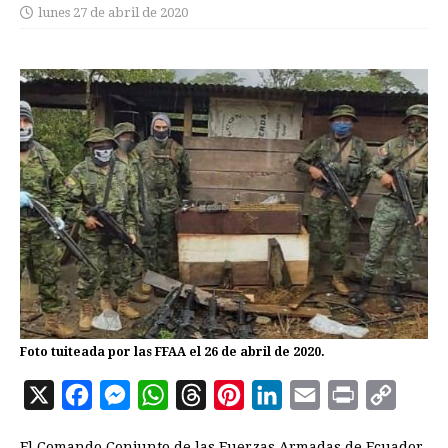
lunes 27 de abril de 2020
Foto tuiteada por las FFAA el 26 de abril de 2020.
X
F
M
W
T
P
L
E
P
C
a
e
h
h
i
i
m
r
o
El Comando Conjunto de las Fuerzas Armadas de Ecuador