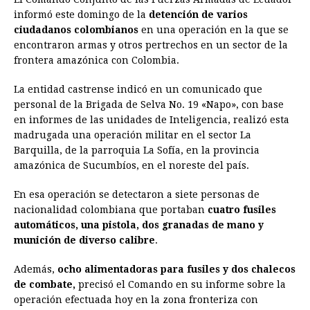
c
s
a
r
n
n
a
i
p
informó este domingo de la
detención de varios
e
s
t
e
t
k
i
n
y
ciudadanos colombianos
en una operación en la que se
encontraron armas y otros pertrechos en un sector de la
b
e
s
a
e
e
l
t
L
frontera amazónica con Colombia.
o
n
A
d
r
d
i
o
g
p
s
e
I
n
La entidad castrense indicó en un comunicado que
personal de la Brigada de Selva No. 19 «Napo», con base
k
e
p
s
n
k
en informes de las unidades de Inteligencia, realizó esta
r
t
madrugada una operación militar en el sector La
Barquilla, de la parroquia La Sofía, en la provincia
amazónica de Sucumbíos, en el noreste del país.
En esa operación se detectaron a siete personas de
nacionalidad colombiana que portaban
cuatro fusiles
automáticos, una pistola, dos granadas de mano y
munición de diverso calibre
.
Además,
ocho alimentadoras para fusiles y dos chalecos
de combate,
precisó el Comando en su informe sobre la
operación efectuada hoy en la zona fronteriza con