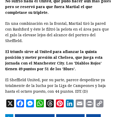
No sufrió nada el United, que pudo hacer aún más goles
pero se reservó para que fuera Martial el que
completase su triplete.
En una combinación en la frontal, Martial tiró la pared
con Rashford y éste le filtró la pelota en el área para que
el galo la elevase lejos del alcance del portero del
Sheffield.
El triunfo sirve al United para afianzar la quinta
posición y meter presión al Chelsea, que juega esta
jornada con el Manchester City. Los ‘Diablos Rojos’
tienen 49 puntos por 51 de los ‘Blues’.
El Sheffield United, por su parte, parece despedirse ya
totalmente de la lucha por la Liga de Campeones y baja
hasta el octavo puesto, con 44 puntos. EFE (D)
X
F
M
W
T
P
L
E
P
C
a
e
h
h
i
i
m
r
o