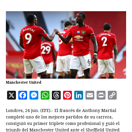
Manchester United
X
F
M
W
T
P
L
E
P
C
a
e
h
h
i
i
m
r
o
Londres, 24 jun. (EFE).- El francés de Anthony Martial
c
s
a
r
n
n
a
i
p
completó uno de los mejores partidos de su carrera,
e
s
t
e
t
k
i
n
y
consiguió su primer triplete como profesional y guió el
triunfo del Manchester United ante el Sheffield United
b
e
s
a
e
e
l
t
L