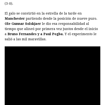
(3-0).
o
n
A
d
r
d
i
o
g
p
s
e
I
n
El galo se convirtió en la estrella de la tarde en
Manchester
partiendo desde la posición de nueve puro.
k
e
p
s
n
k
Ole Gunnar Solskjaer
le dio esa responsabilidad al
r
t
tiempo que alineó por primera vez juntos desde el inicio
a
Bruno Fernandes y a Paul Pogba.
Y el experimento le
salió a las mil maravillas.