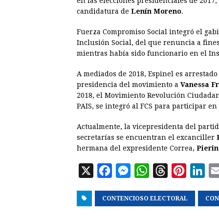
en las elecciones presidenciales de 2017
candidatura de
Lenín Moreno
.
Fuerza Compromiso Social integró el gab
Inclusión Social, del que renuncia a fin
mientras había sido funcionario en el Ins
A mediados de 2018, Espinel es arrestado
presidencia del movimiento a
Vanessa Fr
2018, el Movimiento Revolución Ciudadan
PAIS, se integró al FCS para participar en
Actualmente, la vicepresidenta del partid
secretarías se encuentran el excanciller
hermana del expresidente Correa,
Pieri
X
F
M
W
T
P
L
a
e
h
h
i
i
CONTENCIOSO ELECTORAL
c
s
a
r
n
n
CON
e
s
t
e
t
k