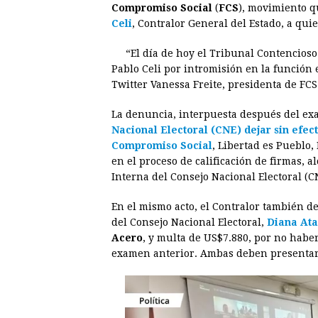
Compromiso Social
(
FCS
), movimiento q
e
s
t
e
t
k
Celi
, Contralor General del Estado, a qui
b
e
s
a
e
e
“El día de hoy el Tribunal Contencioso 
o
n
A
d
r
d
Pablo Celi por intromisión en la función
o
g
p
s
e
I
Twitter Vanessa Freite, presidenta de FCS
k
e
p
s
n
La denuncia, interpuesta después del ex
r
t
Nacional Electoral (CNE) dejar sin efec
Compromiso Social
, Libertad es Pueblo,
en el proceso de calificación de firmas, 
Interna del Consejo Nacional Electoral (
En el mismo acto, el Contralor también d
del Consejo Nacional Electoral,
Diana At
Acero
, y multa de US$7.880, por no habe
examen anterior. Ambas deben presentar