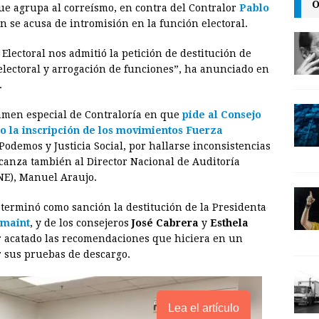
O
ue agrupa al correísmo, en contra del Contralor
Pablo
i
n
y
en se acusa de intromisión en la función electoral.
l
t
L
Electoral nos admitió la petición de destitución de
i
 electoral y arrogación de funciones”, ha anunciado en
n
.
k
amen especial de Contraloría en que
pide al Consejo
to la inscripción de los movimientos Fuerza
 Podemos y Justicia Social, por hallarse inconsistencias
alcanza también al Director Nacional de Auditoría
CNE), Manuel Araujo.
eterminó como sanción la destitución de la Presidenta
amaint
, y de los consejeros
José Cabrera
y
Esthela
r acatado las recomendaciones que hiciera en un
 sus pruebas de descargo.
Lea el artículo