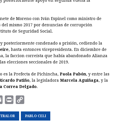
, y posteriormente apoyó en segunda vuelta la
inete de Moreno con Iván Espinel como ministro de
es del mismo 2017 por denuncias de corrupción
tituto de Seguridad Social.
 y posteriormente condenado a prisión, cediendo la
eire
, hasta entonces vicepresidenta. En diciembre de
a, la faccion correísta que había abandonado Alianza
 las elecciones seccionales de 2019.
o es la Prefecta de Pichincha,
Paola Pabón
, y entre las
Ricardo Patiño
, la legisladora
Marcela Aguiñaga
, y la
na Correa Delgado
.
E
P
C
m
r
o
TRALOR
a
i
p
PABLO CELI
i
n
y