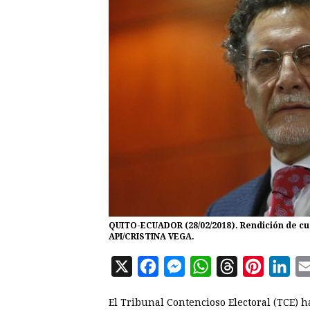
QUITO-ECUADOR (28/02/2018). Rendición de cu
API/CRISTINA VEGA.
X
F
M
W
T
P
L
a
e
h
h
i
i
El Tribunal Contencioso Electoral (TCE) 
c
s
a
r
n
n