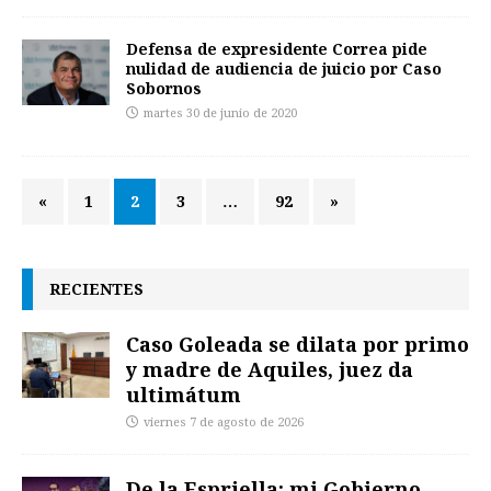
Defensa de expresidente Correa pide
nulidad de audiencia de juicio por Caso
Sobornos
martes 30 de junio de 2020
«
1
2
3
…
92
»
RECIENTES
Caso Goleada se dilata por primo
y madre de Aquiles, juez da
ultimátum
viernes 7 de agosto de 2026
De la Espriella: mi Gobierno