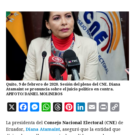
Quito, 9 de febrero de 2020. Sesión del pleno del CNE. Diana
Atamaint se pronuncia sobre el juicio político en contra.
APIFOTO/ DANIEL MOLINEROS
X
F
M
W
T
P
L
E
P
C
a
e
h
h
i
i
m
r
o
La presidenta del
Consejo Nacional Electoral
(
CNE
) de
c
s
a
r
n
n
a
i
p
Ecuador,
Diana Atamaint
, aseguró que la entidad que
e
s
t
e
t
k
i
n
y