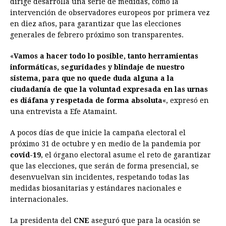
dirige desarrolla una serie de medidas, como la
intervención de observadores europeos por primera vez
b
e
s
a
e
e
l
t
L
en diez años, para garantizar que las elecciones
o
n
A
d
r
d
i
generales de febrero próximo son transparentes.
o
g
p
s
e
I
n
«
Vamos a hacer todo lo posible, tanto herramientas
k
e
p
s
n
k
informáticas, seguridades y blindaje de nuestro
r
t
sistema, para que no quede duda alguna a la
ciudadanía de que la voluntad expresada en las urnas
es diáfana y respetada de forma absoluta
«, expresó en
una entrevista a Efe Atamaint.
A pocos días de que inicie la campaña electoral el
próximo 31 de octubre y en medio de la pandemia por
covid-19
, el órgano electoral asume el reto de garantizar
que las elecciones, que serán de forma presencial, se
desenvuelvan sin incidentes, respetando todas las
medidas biosanitarias y estándares nacionales e
internacionales.
La presidenta del
CNE
aseguró que para la ocasión se