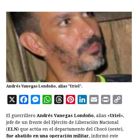
Andrés Vanegas Londoño, alias "Uriel".
X
F
M
W
T
P
L
E
P
C
a
e
h
h
i
i
m
r
o
El guerrillero
Andrés Vanegas Londoño
, alias «
Uriel
«,
c
s
a
r
n
n
a
i
p
jefe de un frente del Ejército de Liberación Nacional
e
s
t
e
t
k
i
n
y
(
ELN
) que actúa en el departamento del Chocó (oeste),
fue abatido en una operación militar
b
e
s
a
e
e
, informó este
l
t
L