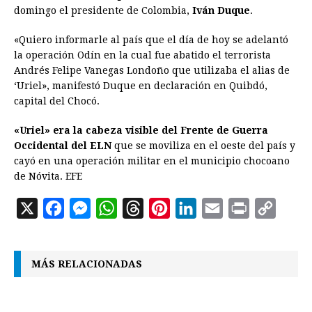
domingo el presidente de Colombia,
Iván Duque
.
o
n
A
d
r
d
i
o
g
p
s
e
I
n
«Quiero informarle al país que el día de hoy se adelantó
la operación Odín en la cual fue abatido el terrorista
k
e
p
s
n
k
Andrés Felipe Vanegas Londoño que utilizaba el alias de
r
t
‘Uriel», manifestó Duque en declaración en Quibdó,
capital del Chocó.
«Uriel» era la cabeza visible del Frente de Guerra
Occidental del ELN
que se moviliza en el oeste del país y
cayó en una operación militar en el municipio chocoano
de Nóvita. EFE
X
F
M
W
T
P
L
E
P
C
a
e
h
h
i
i
m
r
o
c
s
a
r
n
n
a
i
p
MÁS RELACIONADAS
e
s
t
e
t
k
i
n
y
b
e
s
a
e
e
l
t
L