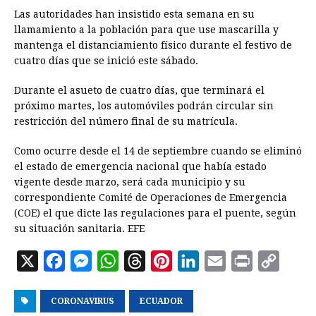
Las autoridades han insistido esta semana en su
llamamiento a la población para que use mascarilla y
mantenga el distanciamiento físico durante el festivo de
cuatro días que se inició este sábado.
Durante el asueto de cuatro días, que terminará el
próximo martes, los automóviles podrán circular sin
restricción del número final de su matrícula.
Como ocurre desde el 14 de septiembre cuando se eliminó
el estado de emergencia nacional que había estado
vigente desde marzo, será cada municipio y su
correspondiente Comité de Operaciones de Emergencia
(COE) el que dicte las regulaciones para el puente, según
su situación sanitaria. EFE
X
F
M
W
T
P
L
E
P
C
a
e
h
h
i
i
m
r
o
CORONAVIRUS
c
s
a
ECUADOR
r
n
n
a
i
p