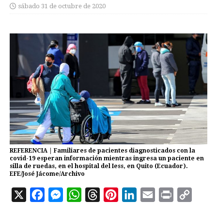
sábado 31 de octubre de 2020
REFERENCIA | Familiares de pacientes diagnosticados con la
covid-19 esperan información mientras ingresa un paciente en
silla de ruedas, en el hospital del Iess, en Quito (Ecuador).
EFE/José Jácome/Archivo
X
F
M
W
T
P
L
E
P
C
a
e
h
h
i
i
m
r
o