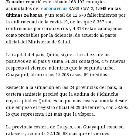
Ecuador
reportó este sábado 168.192 contagios
c
s
a
r
n
n
a
i
p
acumulados del
coronavirus
SARS-CoV-2,
1.045 en las
e
s
t
e
t
k
i
n
y
últimas 24 horas
, y un total de 12.670 fallecimientos por
la enfermedad de la covid-19, de los que 8.357 son
b
e
s
a
e
e
l
t
L
confirmados por coronavirus y 4.313 están catalogados
o
n
A
d
r
d
i
como probables por la dolencia, de acuerdo al parte
o
g
p
s
e
I
n
oficial del Ministerio de Salud.
k
e
p
s
n
k
La capital del país, Quito, sigue a la cabeza de los
r
t
positivos en el país y suma 54.291 contagios, 479 nuevos
respecto al viernes, mientras que la segunda urbe,
Guayaquil, alcanza los 15.208 casos, 69 inéditos.
Respecto a la situación en las 24 provincias del país, la
cartera sanitaria precisó que la andina de Pichincha,
cuya capital es Quito, es la que más casos acumula desde
que empezó el registro oficial el 29 de febrero, con 58.995,
lo que representa 521 más que la víspera.
La provincia costera de Guayas, con Guayaquil como su
cabecera, acumula 22.126, 88 más que el viernes.