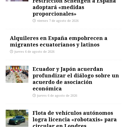
restricción Schengen a España
adoptará «medidas
proporcionales»
viernes 7 de agosto de 2026
Alquileres en España empobrecen a
migrantes ecuatorianos y latinos
jueves 6 de agosto de 2026
Ecuador y Japón acuerdan
profundizar el diálogo sobre un
acuerdo de asociación
económica
jueves 6 de agosto de 2026
Flota de vehículos autónomos
logra licencia «robotaxis» para
circular en Londres