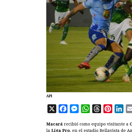
API
X
F
M
W
T
P
L
a
e
h
h
i
i
Macará
recibió como equipo visitante a
c
s
a
r
n
n
la
Liga Pro
, en el estadio Bellavista de 