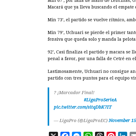
Min 67’, por falla de mano de Lencinas, 
Macará que ya lleva buscando el empate 
Min 73’, el partido se vuelve rítmico, a
Min 79’, Uchuari se pierde el primer tant
fensiva que queda solo y manda la pelota
92’, Casi finaliza el partido y macara se
penal a favor, por una falla de Cetré en el
Lastimosamente, Uchuari no consigue anot
partido con tres puntos para el equipo vi
? ¡Marcador Final!⠀⠀⠀ ⠀⠀⠀ ⠀⠀⠀⠀
⠀⠀⠀⠀⠀⠀⠀⠀⠀
#LigaProSerieA
⠀⠀⠀⠀⠀
pic.twitter.com/sitqDbK7IT
— LigaPro (@LigaProEC)
November 15