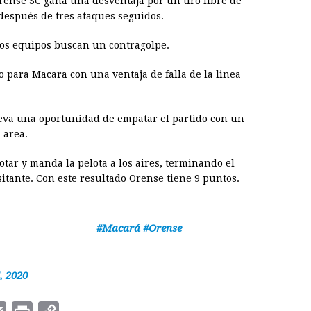
Orense SC gana una desventaja por un tiro libre de
después de tres ataques seguidos.
mbos equipos buscan un contragolpe.
o para Macara con una ventaja de falla de la linea
 lleva una oportunidad de empatar el partido con un
 area.
ar y manda la pelota a los aires, terminando el
sitante. Con este resultado Orense tiene 9 puntos.
⠀⠀⠀⠀⠀
⠀ ⠀⠀⠀⠀⠀⠀⠀⠀⠀⠀⠀⠀
#Macará
#Orense
, 2020