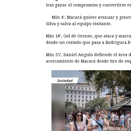
e
s
t
e
t
k
tras ganar el compromiso y convertirse en
b
e
s
a
e
e
Min 4’, Macará quiere avanzar y gene
o
n
A
d
r
d
Silva y salva al equipo visitante.
o
g
p
s
e
I
Min 18’, Gol de Orense, que ataca y marc
k
e
p
s
n
desde un costado que pasa a Rodriguez.B
r
t
Min 25’, Daniel Angulo defiende el área 
acercamiento de Macará desde tiro de es