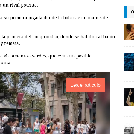
i
n
y
 un rival potente.
O
l
t
L
ra su primera jugada donde la bola cae en manos de
i
n
a la primera del compromiso, donde se habilita al balón
k
 y remata.
de «La amenaza verde», que evita un posible
quina.
Lea el artículo