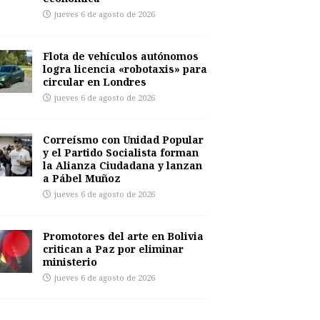
jueves 6 de agosto de 2026
Flota de vehículos autónomos
logra licencia «robotaxis» para
circular en Londres
jueves 6 de agosto de 2026
Correísmo con Unidad Popular
y el Partido Socialista forman
la Alianza Ciudadana y lanzan
a Pábel Muñoz
jueves 6 de agosto de 2026
Promotores del arte en Bolivia
critican a Paz por eliminar
ministerio
jueves 6 de agosto de 2026