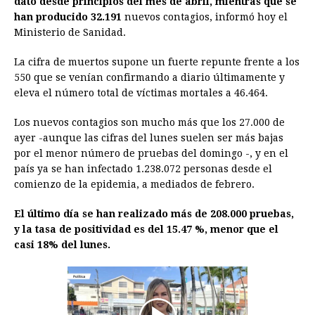
dato desde principios del mes de abril, mientras que se
han producido 32.191
b
e
s
nuevos contagios, informó hoy el
a
e
e
l
t
L
Ministerio de Sanidad.
o
n
A
d
r
d
i
o
g
p
s
e
I
n
La cifra de muertos supone un fuerte repunte frente a los
550 que se venían confirmando a diario últimamente y
k
e
p
s
n
k
eleva el número total de víctimas mortales a 46.464.
r
t
Los nuevos contagios son mucho más que los 27.000 de
ayer -aunque las cifras del lunes suelen ser más bajas
por el menor número de pruebas del domingo -, y en el
país ya se han infectado 1.238.072 personas desde el
comienzo de la epidemia, a mediados de febrero.
El último día se han realizado más de 208.000 pruebas,
y la tasa de positividad es del 15.47 %, menor que el
casi 18% del lunes.