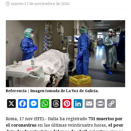
martes 17 de noviembre de 2020
Referencia | Imagen tomada de La Voz de Galicia.
X
F
M
W
T
P
L
E
P
C
a
e
h
h
i
i
m
r
o
Roma, 17 nov (EFE).- Italia ha registrado
731 muertos por
c
s
a
r
n
n
a
i
p
el coronavirus
en las últimas veinticuatro horas,
el peor
e
s
t
e
t
k
i
n
y