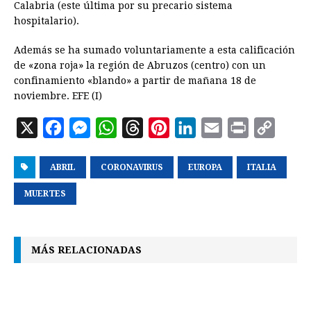
Calabria (este última por su precario sistema
hospitalario).
Además se ha sumado voluntariamente a esta calificación
de «zona roja» la región de Abruzos (centro) con un
confinamiento «blando» a partir de mañana 18 de
noviembre. EFE (I)
X
F
M
W
T
P
L
E
P
C
a
e
h
h
i
i
m
r
o
ABRIL
c
s
CORONAVIRUS
a
r
n
EUROPA
n
a
ITALIA
i
p
e
s
t
e
t
k
i
n
y
MUERTES
b
e
s
a
e
e
l
t
L
o
n
A
d
r
d
i
MÁS RELACIONADAS
o
g
p
s
e
I
n
k
e
p
s
n
k
r
t