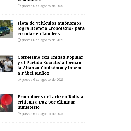
jueves 6 de agosto de 2026
Flota de vehículos autónomos
logra licencia «robotaxis» para
circular en Londres
jueves 6 de agosto de 2026
Correísmo con Unidad Popular
y el Partido Socialista forman
la Alianza Ciudadana y lanzan
a Pábel Muñoz
jueves 6 de agosto de 2026
Promotores del arte en Bolivia
critican a Paz por eliminar
ministerio
jueves 6 de agosto de 2026