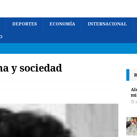
DEPORTES
ECONOMÍA
INTERNACIONAL
O
a y sociedad
R
Al
mi