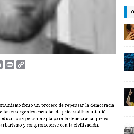
O
E
P
C
m
r
o
a
i
p
i
n
y
l
t
L
 comunismo forzó un proceso de repensar la democracia
i
de las emergentes escuelas de psicoanálisis intentó
n
roducir una persona apta para la democracia que es
arbarismo y comprometerse con la civilización.
k