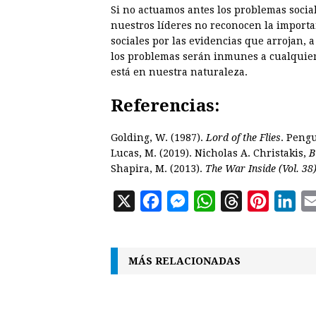
Si no actuamos antes los problemas sociale
nuestros líderes no reconocen la importan
sociales por las evidencias que arrojan,
los problemas serán inmunes a cualquier a
está en nuestra naturaleza.
Referencias:
Golding, W. (1987).
Lord of the Flies
. Peng
Lucas, M. (2019). Nicholas A. Christakis,
B
Shapira, M. (2013).
The War Inside (Vol. 38)
X
F
M
W
T
P
L
a
e
h
h
i
i
c
s
a
r
n
n
MÁS RELACIONADAS
e
s
t
e
t
k
b
e
s
a
e
e
o
n
A
d
r
d