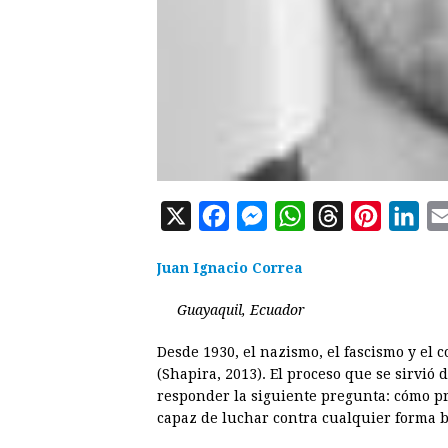
X
F
M
W
T
P
L
a
e
h
h
i
i
Juan Ignacio Correa
c
s
a
r
n
n
e
s
t
e
t
k
Guayaquil, Ecuador
b
e
s
a
e
e
Desde 1930, el nazismo, el fascismo y el
o
n
A
d
r
d
(Shapira, 2013). El proceso que se sirvió 
o
g
p
s
e
I
responder la siguiente pregunta: cómo p
capaz de luchar contra cualquier forma b
k
e
p
s
n