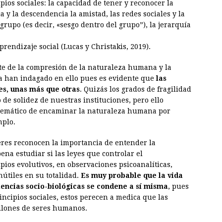
ios sociales: la capacidad de tener y reconocer la
a y la descendencia la amistad, las redes sociales y la
grupo (es decir, «sesgo dentro del grupo”), la jerarquía
prendizaje social (Lucas y Christakis, 2019).
te de la compresión de la naturaleza humana y la
ria han indagado en ello pues es evidente que
las
les, unas más que otras
. Quizás los grados de fragilidad
 de solidez de nuestras instituciones, pero ello
stemático de encaminar la naturaleza humana por
mplo.
eres reconocen la importancia de entender la
ena estudiar si las leyes que controlar el
pios evolutivos, en observaciones psicoanalíticas,
útiles en su totalidad.
Es muy probable que la vida
iencias socio-biológicas se condene a sí misma
, pues
ncipios sociales, estos perecen a medica que las
llones de seres humanos.