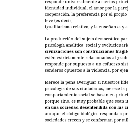
responde universalmente a ciertos princip
identidad individual, el amor por la parej
cooperación, la preferencia por el propio 
leve (es decir,
igualitarismo relativo, y la enseñanza y a
La producción del sujeto democrático par
psicología analítica, social y evoluciona
civilizaciones son construcciones frági
estén estrictamente relacionados al grado
responde por supuesto a un esfuerzo si
senderos opuestos a la violencia, por eje
Merece la pena averiguar si nuestros líd
psicología de sus ciudadanos; merece la p
comportamiento social se basan en princi
porque sino, es muy probable que sean in
en una sociedad desentendida con las c
aunque el código biológico responda a pri
sociedades crecen y se conforman por mi