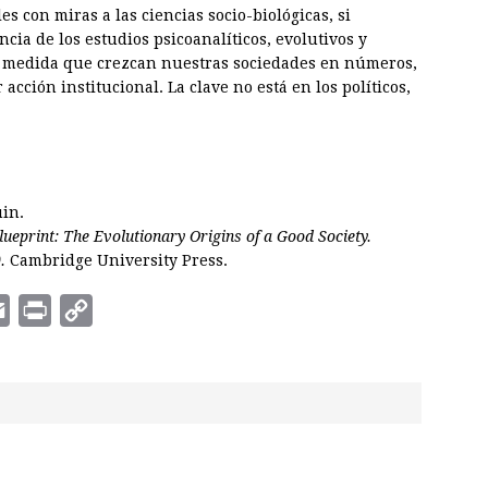
s con miras a las ciencias socio-biológicas, si
cia de los estudios psicoanalíticos, evolutivos y
 a medida que crezcan nuestras sociedades en números,
cción institucional. La clave no está en los políticos,
uin.
lueprint: The Evolutionary Origins of a Good Society.
.
Cambridge University Press.
E
P
C
m
r
o
a
i
p
i
n
y
l
t
L
i