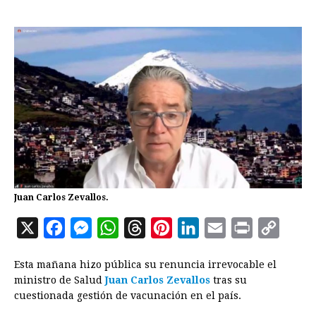
Juan Carlos Zevallos.
X
F
M
W
T
P
L
E
P
C
a
e
h
h
i
i
m
r
o
Esta mañana hizo pública su renuncia irrevocable el
c
s
a
r
n
n
a
i
p
ministro de Salud
Juan Carlos Zevallos
tras su
e
s
t
e
t
k
i
n
y
cuestionada gestión de vacunación en el país.
b
e
s
a
e
e
l
t
L