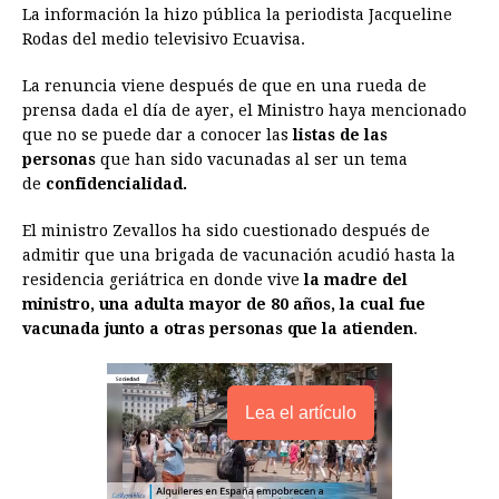
La información la hizo pública la periodista Jacqueline
o
n
A
d
r
d
i
Rodas del medio televisivo Ecuavisa.
o
g
p
s
e
I
n
La renuncia viene después de que en una rueda de
k
e
p
s
n
k
prensa dada el día de ayer, el Ministro haya mencionado
r
t
que no se puede dar a conocer las
listas de las
personas
que han sido vacunadas al ser un tema
de
confidencialidad.
El ministro Zevallos ha sido cuestionado después de
admitir que una brigada de vacunación acudió hasta la
residencia geriátrica en donde vive
la madre del
ministro, una adulta mayor de 80 años, la cual fue
vacunada junto a otras personas que la atienden
.
Lea el artículo