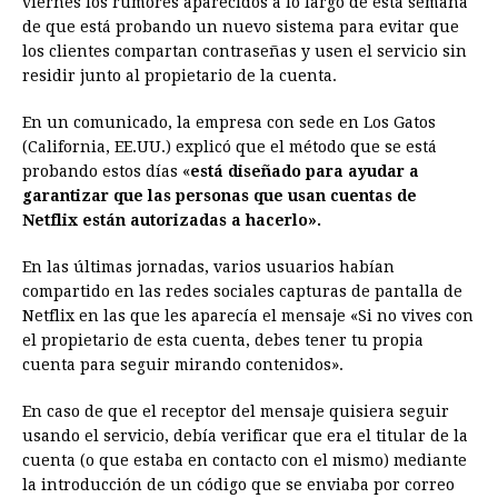
viernes los rumores aparecidos a lo largo de esta semana
de que está probando un nuevo sistema para evitar que
b
e
s
a
e
e
l
t
L
los clientes compartan contraseñas y usen el servicio sin
o
n
A
d
r
d
i
residir junto al propietario de la cuenta.
o
g
p
s
e
I
n
En un comunicado, la empresa con sede en Los Gatos
k
e
p
s
n
k
(California, EE.UU.) explicó que el método que se está
r
t
probando estos días «
está diseñado para ayudar a
garantizar que las personas que usan cuentas de
Netflix están autorizadas a hacerlo».
En las últimas jornadas, varios usuarios habían
compartido en las redes sociales capturas de pantalla de
Netflix en las que les aparecía el mensaje «Si no vives con
el propietario de esta cuenta, debes tener tu propia
cuenta para seguir mirando contenidos».
En caso de que el receptor del mensaje quisiera seguir
usando el servicio, debía verificar que era el titular de la
cuenta (o que estaba en contacto con el mismo) mediante
la introducción de un código que se enviaba por correo