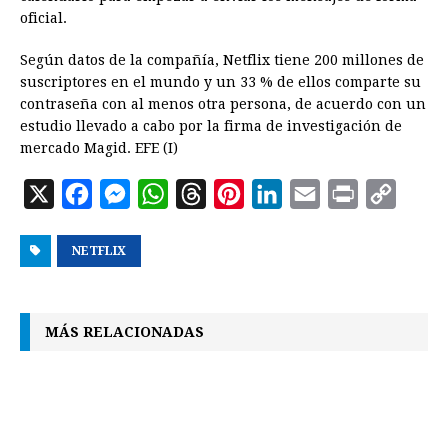
oficial.
Según datos de la compañía, Netflix tiene 200 millones de
suscriptores en el mundo y un 33 % de ellos comparte su
contraseña con al menos otra persona, de acuerdo con un
estudio llevado a cabo por la firma de investigación de
mercado Magid. EFE (I)
X
F
M
W
T
P
L
E
P
C
a
e
h
h
i
i
m
r
o
NETFLIX
c
s
a
r
n
n
a
i
p
e
s
t
e
t
k
i
n
y
b
e
s
a
e
e
l
t
L
MÁS RELACIONADAS
o
n
A
d
r
d
i
o
g
p
s
e
I
n
k
e
p
s
n
k
r
t