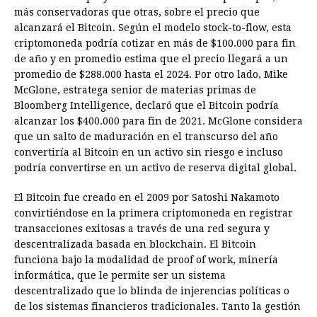
más conservadoras que otras, sobre el precio que
b
e
s
a
e
e
l
t
L
alcanzará el Bitcoin. Según el modelo stock-to-flow, esta
o
n
A
d
r
d
i
criptomoneda podría cotizar en más de $100.000 para fin
o
g
p
s
e
I
n
de año y en promedio estima que el precio llegará a un
promedio de $288.000 hasta el 2024. Por otro lado, Mike
k
e
p
s
n
k
McGlone, estratega senior de materias primas de
r
t
Bloomberg Intelligence, declaró que el Bitcoin podría
alcanzar los $400.000 para fin de 2021. McGlone considera
que un salto de maduración en el transcurso del año
convertiría al Bitcoin en un activo sin riesgo e incluso
podría convertirse en un activo de reserva digital global.
El Bitcoin fue creado en el 2009 por Satoshi Nakamoto
convirtiéndose en la primera criptomoneda en registrar
transacciones exitosas a través de una red segura y
descentralizada basada en blockchain. El Bitcoin
funciona bajo la modalidad de proof of work, minería
informática, que le permite ser un sistema
descentralizado que lo blinda de injerencias políticas o
de los sistemas financieros tradicionales. Tanto la gestión