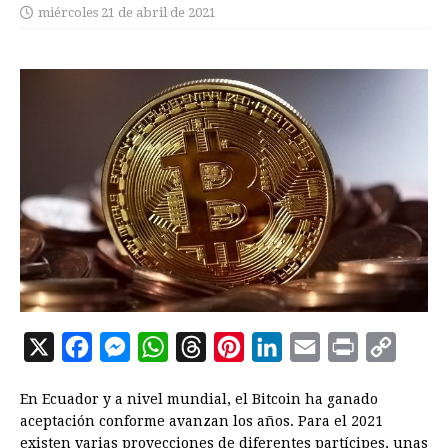
miércoles 21 de abril de 2021
X
F
M
W
T
P
L
E
P
C
a
e
h
h
i
i
m
r
o
En Ecuador y a nivel mundial, el Bitcoin ha ganado
c
s
a
r
n
n
a
i
p
aceptación conforme avanzan los años. Para el 2021
e
s
t
e
t
k
i
n
y
existen varias proyecciones de diferentes partícipes, unas