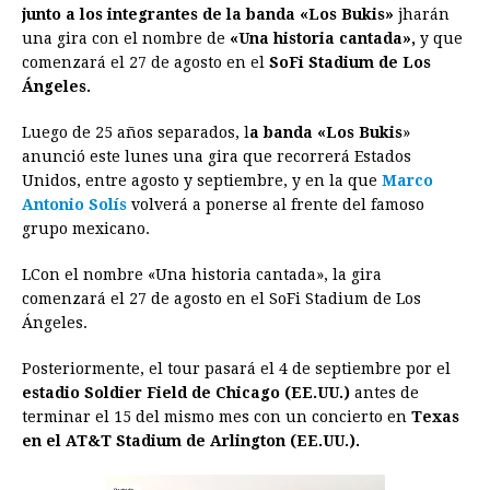
junto a los integrantes de la banda «Los Bukis»
jharán
e
s
t
e
t
k
i
n
y
una gira con el nombre de
«Una historia cantada»,
y que
comenzará el 27 de agosto en el
b
e
s
a
e
SoFi Stadium de Los
e
l
t
L
Ángeles.
o
n
A
d
r
d
i
o
g
p
s
e
I
n
Luego de 25 años separados, l
a banda «Los Bukis
»
anunció este lunes una gira que recorrerá Estados
k
e
p
s
n
k
Unidos, entre agosto y septiembre, y en la que
Marco
r
t
Antonio Solís
volverá a ponerse al frente del famoso
grupo mexicano.
LCon el nombre «Una historia cantada», la gira
comenzará el 27 de agosto en el SoFi Stadium de Los
Ángeles.
Posteriormente, el tour pasará el 4 de septiembre por el
estadio Soldier Field de Chicago (EE.UU.)
antes de
terminar el 15 del mismo mes con un concierto en
Texas
en el AT&T Stadium de Arlington (EE.UU.).