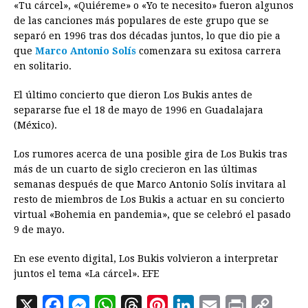
«Tu cárcel», «Quiéreme» o «Yo te necesito» fueron algunos
de las canciones más populares de este grupo que se
separó en 1996 tras dos décadas juntos, lo que dio pie a
que
Marco Antonio Solís
comenzara su exitosa carrera
en solitario.
El último concierto que dieron Los Bukis antes de
separarse fue el 18 de mayo de 1996 en Guadalajara
(México).
Los rumores acerca de una posible gira de Los Bukis tras
más de un cuarto de siglo crecieron en las últimas
semanas después de que Marco Antonio Solís invitara al
resto de miembros de Los Bukis a actuar en su concierto
virtual «Bohemia en pandemia», que se celebró el pasado
9 de mayo.
En ese evento digital, Los Bukis volvieron a interpretar
juntos el tema «La cárcel». EFE
X
F
M
W
T
P
L
E
P
C