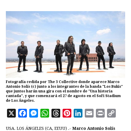
Fotografía cedida por The 3 Collective donde aparece Marco
Antonio Solís (c) junto a los integrantes de la banda "Los Bukis"
que juntos harán una gira con el nombre de "Una historia
cantada", y que comenzará el 27 de agosto en el SoFi Stadium
de Los Ángeles.
X
F
M
W
T
P
L
E
P
C
a
e
h
h
i
i
m
r
o
USA. LOS ÁNGELES (CA, EEUU) .-
Marco Antonio Solís
c
s
a
r
n
n
a
i
p