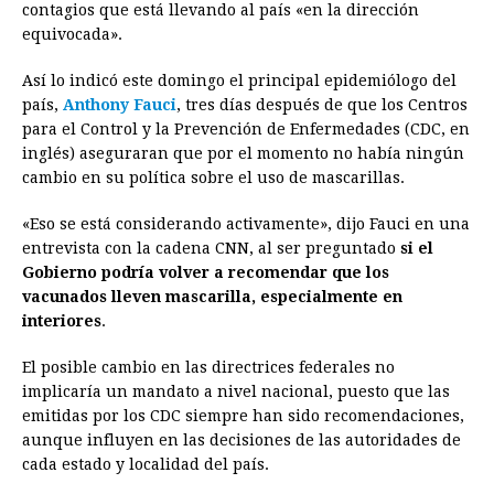
contagios que está llevando al país «en la dirección
b
e
s
a
e
e
l
t
L
equivocada».
o
n
A
d
r
d
i
o
g
p
s
e
I
n
Así lo indicó este domingo el principal epidemiólogo del
país,
Anthony Fauci
, tres días después de que los Centros
k
e
p
s
n
k
para el Control y la Prevención de Enfermedades (CDC, en
r
t
inglés) aseguraran que por el momento no había ningún
cambio en su política sobre el uso de mascarillas.
«Eso se está considerando activamente», dijo Fauci en una
entrevista con la cadena CNN, al ser preguntado
si el
Gobierno podría volver a recomendar que los
vacunados lleven mascarilla, especialmente en
interiores
.
El posible cambio en las directrices federales no
implicaría un mandato a nivel nacional, puesto que las
emitidas por los CDC siempre han sido recomendaciones,
aunque influyen en las decisiones de las autoridades de
cada estado y localidad del país.