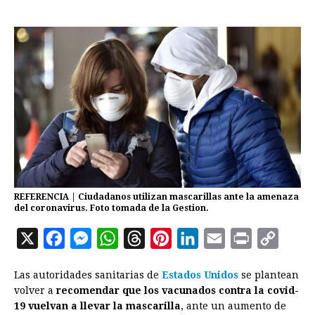
REFERENCIA | Ciudadanos utilizan mascarillas ante la amenaza
del coronavirus. Foto tomada de la Gestion.
X
F
M
W
T
P
L
E
P
C
a
e
h
h
i
i
m
r
o
Las autoridades sanitarias de
Estados Unidos
se plantean
c
s
a
r
n
n
a
i
p
volver a
recomendar que los vacunados contra la covid-
e
s
t
e
t
k
i
n
y
19 vuelvan a llevar la mascarilla
, ante un aumento de