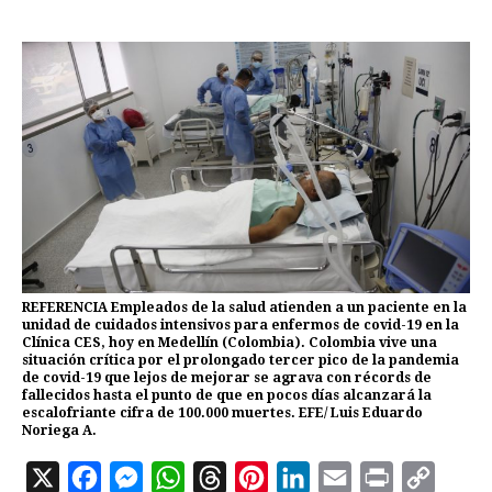
REFERENCIA Empleados de la salud atienden a un paciente en la
unidad de cuidados intensivos para enfermos de covid-19 en la
Clínica CES, hoy en Medellín (Colombia). Colombia vive una
situación crítica por el prolongado tercer pico de la pandemia
de covid-19 que lejos de mejorar se agrava con récords de
fallecidos hasta el punto de que en pocos días alcanzará la
escalofriante cifra de 100.000 muertes. EFE/ Luis Eduardo
Noriega A.
X
F
M
W
T
P
L
E
P
C