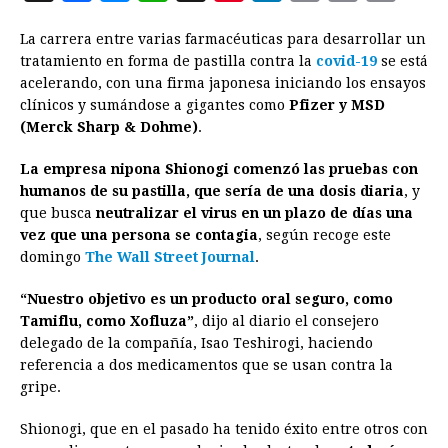
a
e
h
h
i
i
m
r
o
La carrera entre varias farmacéuticas para desarrollar un
c
s
a
r
n
n
a
i
p
tratamiento en forma de pastilla contra la
covid-19
se está
e
s
t
e
t
k
i
n
y
acelerando, con una firma japonesa iniciando los ensayos
clínicos y sumándose a gigantes como
b
e
s
a
e
e
Pfizer y MSD
l
t
L
(Merck Sharp & Dohme)
.
o
n
A
d
r
d
i
o
g
p
s
e
I
n
La empresa nipona Shionogi comenzó las pruebas con
humanos de su pastilla, que sería de una dosis diaria
, y
k
e
p
s
n
k
que busca
neutralizar el virus en un plazo de días una
r
t
vez que una persona se contagia
, según recoge este
domingo
The Wall Street Journal
.
“Nuestro objetivo es un producto oral seguro, como
Tamiflu, como Xofluza”
, dijo al diario el consejero
delegado de la compañía, Isao Teshirogi, haciendo
referencia a dos medicamentos que se usan contra la
gripe.
Shionogi, que en el pasado ha tenido éxito entre otros con