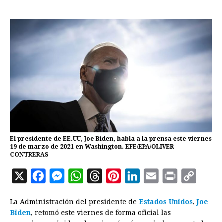
El presidente de EE.UU, Joe Biden, habla a la prensa este viernes
19 de marzo de 2021 en Washington. EFE/EPA/OLIVER
CONTRERAS
X
F
M
W
T
P
L
E
P
C
a
e
h
h
i
i
m
r
o
La Administración del presidente de
Estados Unidos
,
Joe
c
s
a
r
n
n
a
i
p
Biden
, retomó este viernes de forma oficial las
e
s
t
e
t
k
i
n
y