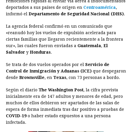
remociones rápidas al enviar vía aérea a indocumentados
deportados a sus países de origen en
b
e
s
a
e
e
Centroamérica
l
t
,
L
informó el
Departamento de Seguridad Nacional (DHS)
.
o
n
A
d
r
d
i
o
g
p
s
e
I
n
La agencia federal confirmó en un comunicado que
«reanudó hoy los vuelos de expulsión acelerada para
k
e
p
s
n
k
ciertas familias que llegaron recientemente a la frontera
r
t
sur», las cuales fueron enviadas a
Guatemala
,
El
Salvador
y
Honduras
.
Se trata de dos vuelos operados por el
Servicio de
Control de Inmigración y Aduanas (ICE)
que despegaron
desde
Brownsville
, en
Texas
, con 73 personas a bordo.
Según el diario
The Washington Post
, la cifra prevista
inicialmente era de 147 adultos y menores de edad, pero
muchos de ellos debieron ser apartados de las salas de
espera de forma inmediata tras dar positivo a pruebas de
COVID-19
o haber estado expuestos a una persona
infectada.