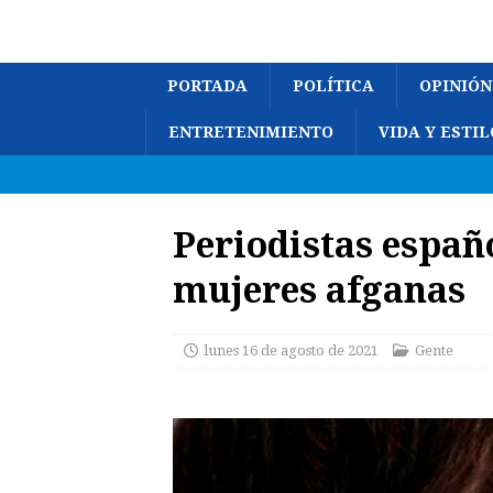
PORTADA
POLÍTICA
OPINIÓN
ENTRETENIMIENTO
VIDA Y ESTIL
Periodistas espa
mujeres afganas
lunes 16 de agosto de 2021
Gente