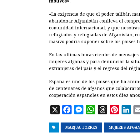
motivos».
«La exigencia de que el poder talibán ma
abandonar Afganistán conlleva el compro
comunidad internacional, y que nosotras
refugiados y refugiadas de Afganistán, c
masivo podría suponer sobre los países li
En las últimas horas cientos de mensajes 
mujeres afganas y para denunciar la situa
extranjeras del país y el regreso del régi
España es uno de los países que ha anun
de centenares de afganos que colaboraron
cooperación españoles en estos diez años
X
F
M
W
T
P
L
a
e
h
h
i
i
MARJUA TORRES
c
s
a
r
MUJERES AFGA
n
n
e
s
t
e
t
k