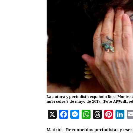
La autora y periodista española Rosa Montero
miércoles 3 de mayo de 2017. (Foto AP/Wilfre
X
F
M
W
T
P
L
a
e
h
h
i
i
Madrid.-
Reconocidas periodistas y escr
c
s
a
r
n
n