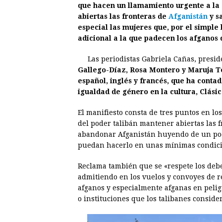
que hacen un llamamiento urgente a la
e
s
t
e
t
k
abiertas las fronteras de
Afganistán
y s
especial las mujeres que, por el simple
b
e
s
a
e
e
adicional a la que padecen los afganos 
o
n
A
d
r
d
o
g
p
s
e
I
Las periodistas Gabriela Cañas, presid
Gallego-Díaz, Rosa Montero y Maruja To
k
e
p
s
n
español, inglés y francés, que ha contad
r
t
igualdad de género en la cultura, Clási
El manifiesto consta de tres puntos en lo
del poder talibán mantener abiertas las 
abandonar Afganistán huyendo de un pode
puedan hacerlo en unas mínimas condici
Reclama también que se «respete los de
admitiendo en los vuelos y convoyes de r
afganos y especialmente afganas en pelig
o instituciones que los talibanes consid