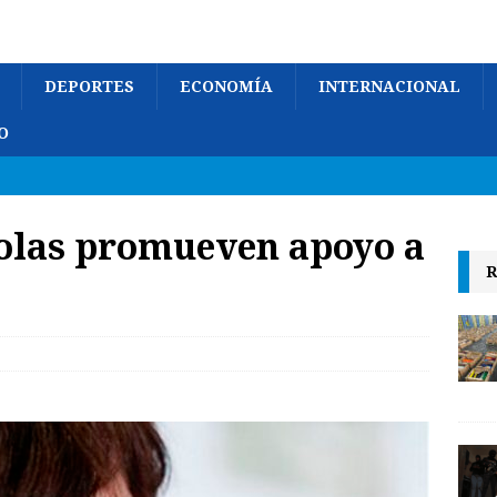
DEPORTES
ECONOMÍA
INTERNACIONAL
O
ñolas promueven apoyo a
R