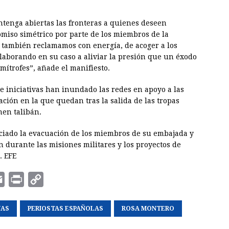
ntenga abiertas las fronteras a quienes deseen
miso simétrico por parte de los miembros de la
 también reclamamos con energía, de acoger a los
olaborando en su caso a aliviar la presión que un éxodo
mítrofes”, añade el manifiesto.
e iniciativas han inundado las redes en apoyo a las
ción en la que quedan tras la salida de las tropas
men talibán.
ciado la evacuación de los miembros de su embajada y
 durante las misiones militares y los proyectos de
. EFE
E
P
C
m
r
o
NAS
a
i
PERIOSTAS ESPAÑOLAS
p
ROSA MONTERO
i
n
y