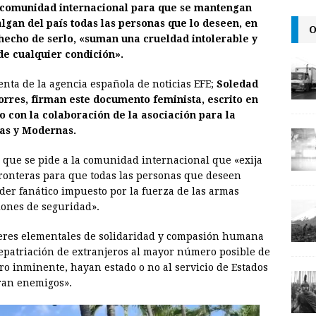
 comunidad internacional para que se mantengan
i
n
y
algan del país todas las personas que lo deseen, en
O
 hecho de serlo, «suman una crueldad intolerable y
l
t
L
de cualquier condición».
i
n
enta de la agencia española de noticias EFE;
Soledad
rres, firman este documento feminista, escrito en
k
o con la colaboración de la asociación para la
cas y Modernas.
s que se pide a la comunidad internacional que «exija
fronteras para que todas las personas que deseen
r fanático impuesto por la fuerza de las armas
ones de seguridad».
beres elementales de solidaridad y compasión humana
epatriación de extranjeros al mayor número posible de
ro inminente, hayan estado o no al servicio de Estados
eran enemigos».