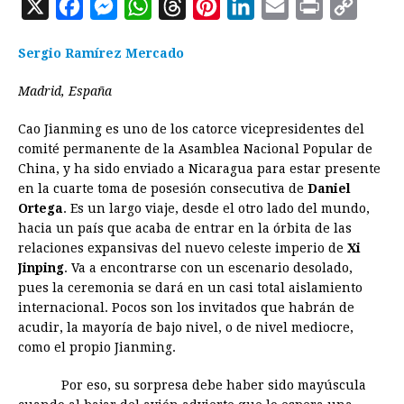
X
F
M
W
T
P
L
E
P
C
a
e
h
h
i
i
m
r
o
Sergio Ramírez Mercado
c
s
a
r
n
n
a
i
p
e
s
t
e
t
k
i
n
y
Madrid, España
b
e
s
a
e
e
l
t
L
Cao Jianming es uno de los catorce vicepresidentes del
o
n
A
d
r
d
i
comité permanente de la Asamblea Nacional Popular de
o
g
p
s
e
I
n
China, y ha sido enviado a Nicaragua para estar presente
en la cuarte toma de posesión consecutiva de
Daniel
k
e
p
s
n
k
Ortega
. Es un largo viaje, desde el otro lado del mundo,
r
t
hacia un país que acaba de entrar en la órbita de las
relaciones expansivas del nuevo celeste imperio de
Xi
Jinping
. Va a encontrarse con un escenario desolado,
pues la ceremonia se dará en un casi total aislamiento
internacional. Pocos son los invitados que habrán de
acudir, la mayoría de bajo nivel, o de nivel mediocre,
como el propio Jianming.
Por eso, su sorpresa debe haber sido mayúscula