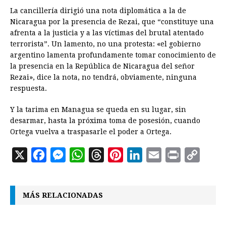
La cancillería dirigió una nota diplomática a la de
Nicaragua por la presencia de Rezai, que “constituye una
afrenta a la justicia y a las víctimas del brutal atentado
terrorista”. Un lamento, no una protesta: «el gobierno
argentino lamenta profundamente tomar conocimiento de
la presencia en la República de Nicaragua del señor
Rezai», dice la nota, no tendrá, obviamente, ninguna
respuesta.
Y la tarima en Managua se queda en su lugar, sin
desarmar, hasta la próxima toma de posesión, cuando
Ortega vuelva a traspasarle el poder a Ortega.
X
F
M
W
T
P
L
E
P
C
a
e
h
h
i
i
m
r
o
c
s
a
r
n
n
a
i
p
MÁS RELACIONADAS
e
s
t
e
t
k
i
n
y
b
e
s
a
e
e
l
t
L