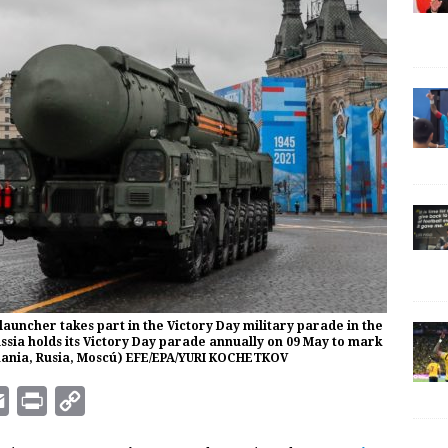
 launcher takes part in the Victory Day military parade in the
ssia holds its Victory Day parade annually on 09 May to mark
mania, Rusia, Moscú) EFE/EPA/YURI KOCHETKOV
E
P
C
m
r
o