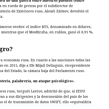
dea de una guerra entre nuestros pueblos (entre
da en rueda de prensa por el subdirector de
erio de Exteriores ruso, Alexéi Záitsev, devolvió el
a.
úmeros verdes: el índice RTS, denominado en dólares,
s, mientras que el MosBirzha, en rublos, ganó el 0,95 %,
gro?
 economía rusa. En cuanto a las sanciones todas las
 en 2015, dijo a Efe Mijaíl Deliaguin, vicepresidente
ma del Estado, la cámara baja del Parlamento ruso.
steria, palabrería, un ataque psicológico»
.
ores ruso, Serguéi Lavrov, advirtió de que, si EEUU
n a sus dirigentes y la desconexión del país de los
o el de transmisión de datos SWIFT, ello «equivaldría