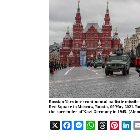
Russian Yars intercontinental ballistic missile
Red Square in Moscow, Russia, 09 May 2021. Ru
the surrender of Nazi Germany in 1945. (Ale
X
F
M
W
T
P
L
a
e
h
h
i
i