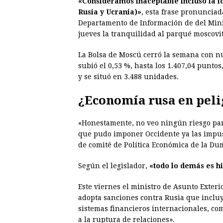
«Consideramos inaceptable incluso la i
Rusia y Ucrania)»
, esta frase pronuncia
Departamento de Información de del Minist
jueves la tranquilidad al parqué moscovit
La Bolsa de Moscú cerró la semana con n
subió el 0,53 %, hasta los 1.407,04 punto
y se situó en 3.488 unidades.
¿Economía rusa en peli
«Honestamente, no veo ningún riesgo para
que pudo imponer Occidente ya las impuso
de comité de Política Económica de la Du
Según el legislador,
«todo lo demás es hi
Este viernes el ministro de Asunto Exteri
adopta sanciones contra Rusia que incluya
sistemas financieros internacionales, com
a la ruptura de relaciones».