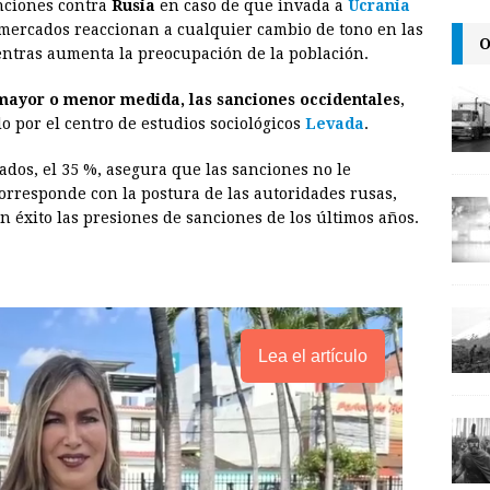
nciones contra
Rusia
en caso de que invada a
Ucrania
a
i
p
mercados reaccionan a cualquier cambio de tono en las
O
i
n
y
ientras aumenta la preocupación de la población.
l
t
L
 mayor o menor medida, las sanciones occidentales
,
i
 por el centro de estudios sociológicos
Levada
.
n
ados, el 35 %, asegura que las sanciones no le
k
rresponde con la postura de las autoridades rusas,
 éxito las presiones de sanciones de los últimos años.
Lea el artículo