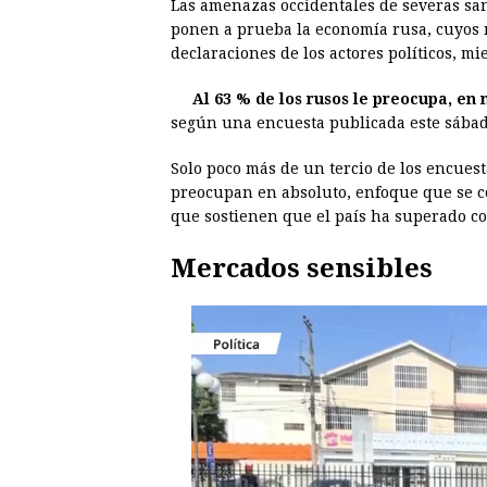
Las amenazas occidentales de severas sa
c
s
a
r
n
n
ponen a prueba la economía rusa, cuyos 
e
s
t
e
t
k
declaraciones de los actores políticos, m
b
e
s
a
e
e
Al 63 % de los rusos le preocupa, en
o
n
A
d
r
d
según una encuesta publicada este sábado
o
g
p
s
e
I
Solo poco más de un tercio de los encuest
k
e
p
s
n
preocupan en absoluto, enfoque que se co
r
t
que sostienen que el país ha superado con
Mercados sensibles