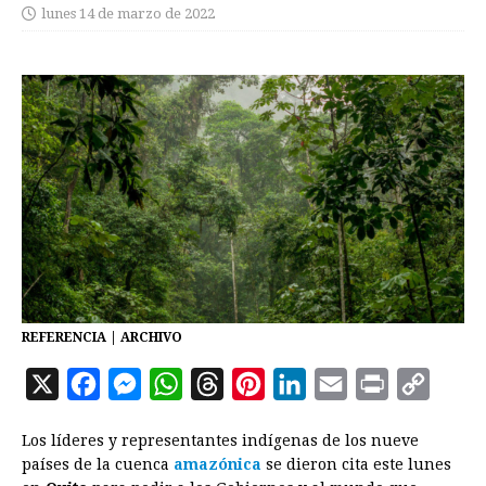
lunes 14 de marzo de 2022
REFERENCIA | ARCHIVO
X
F
M
W
T
P
L
E
P
C
a
e
h
h
i
i
m
r
o
Los líderes y representantes indígenas de los nueve
c
s
a
r
n
n
a
i
p
países de la cuenca
amazónica
se dieron cita este lunes
e
s
t
e
t
k
i
n
y