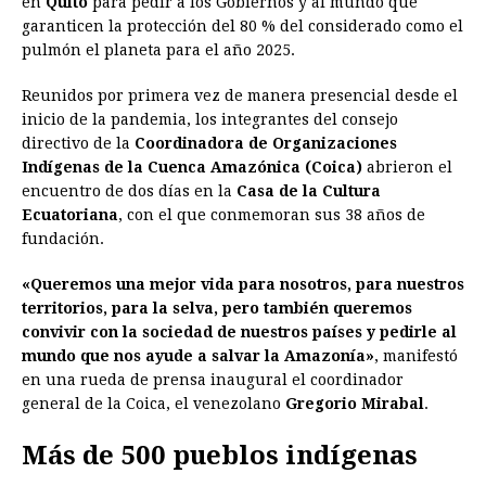
en
Quito
para pedir a los Gobiernos y al mundo que
garanticen la protección del 80 % del considerado como el
b
e
s
a
e
e
l
t
L
pulmón el planeta para el año 2025.
o
n
A
d
r
d
i
o
g
p
s
e
I
n
Reunidos por primera vez de manera presencial desde el
inicio de la pandemia, los integrantes del consejo
k
e
p
s
n
k
directivo de la
Coordinadora de Organizaciones
r
t
Indígenas de la Cuenca Amazónica (Coica)
abrieron el
encuentro de dos días en la
Casa de la Cultura
Ecuatoriana
, con el que conmemoran sus 38 años de
fundación.
«Queremos una mejor vida para nosotros, para nuestros
territorios, para la selva, pero también queremos
convivir con la sociedad de nuestros países y pedirle al
mundo que nos ayude a salvar la Amazonía»
, manifestó
en una rueda de prensa inaugural el coordinador
general de la Coica, el venezolano
Gregorio Mirabal
.
Más de 500 pueblos indígenas