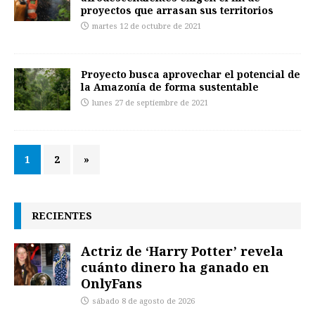
proyectos que arrasan sus territorios
martes 12 de octubre de 2021
Proyecto busca aprovechar el potencial de
la Amazonía de forma sustentable
lunes 27 de septiembre de 2021
1
2
»
RECIENTES
Actriz de ‘Harry Potter’ revela
cuánto dinero ha ganado en
OnlyFans
sábado 8 de agosto de 2026