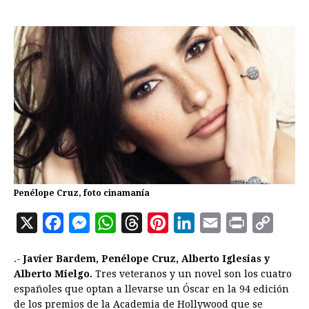
Penélope Cruz, foto cinamanía
X
F
M
W
T
P
L
E
P
C
a
e
h
h
i
i
m
r
o
.-
Javier Bardem, Penélope Cruz, Alberto Iglesias y
c
s
a
r
n
n
a
i
p
Alberto Mielgo.
Tres veteranos y un novel son los cuatro
e
s
t
e
t
k
i
n
y
españoles que optan a llevarse un Óscar en la 94 edición
de los premios de la Academia de Hollywood que se
b
e
s
a
e
e
l
t
L