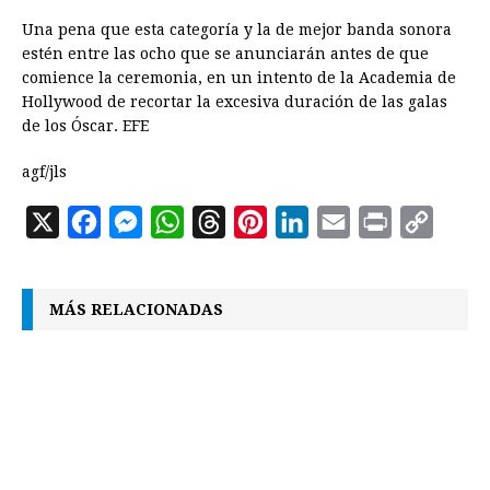
Una pena que esta categoría y la de mejor banda sonora
estén entre las ocho que se anunciarán antes de que
comience la ceremonia, en un intento de la Academia de
Hollywood de recortar la excesiva duración de las galas
de los Óscar. EFE
agf/jls
X
F
M
W
T
P
L
E
P
C
a
e
h
h
i
i
m
r
o
c
s
a
r
n
n
a
i
p
MÁS RELACIONADAS
e
s
t
e
t
k
i
n
y
b
e
s
a
e
e
l
t
L
o
n
A
d
r
d
i
o
g
p
s
e
I
n
k
e
p
s
n
k
r
t