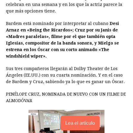
celebran en una semana y en los que la actriz parece la
o
n
A
d
r
d
i
que más opciones tiene.
o
g
p
s
e
I
n
Bardem está nominado por interpretar al cubano
Desi
k
e
p
s
n
k
Arnaz en «Being the Ricardos»; Cruz por su Janis de
r
t
«Madres paralelas», filme por el que también opta
Iglesias, compositor de la banda sonora, y Mielgo se
estrena en los Óscar con su corto animado «The
windshield wiper».
Sus tres compañeros llegarán al Dolby Theater de Los
Ángeles (EE.UU.) con su cuarta nominación. Y en el caso
de Bardem y Cruz, sabiendo ya lo que es ganar un Óscar.
PENÉLOPE CRUZ, NOMINADA DE NUEVO CON UN FILME DE
ALMODÓVAR
Lea el artículo