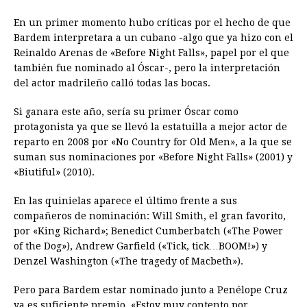
En un primer momento hubo críticas por el hecho de que
Bardem interpretara a un cubano -algo que ya hizo con el
Reinaldo Arenas de «Before Night Falls», papel por el que
también fue nominado al Óscar-, pero la interpretación
del actor madrileño calló todas las bocas.
Si ganara este año, sería su primer Óscar como
protagonista ya que se llevó la estatuilla a mejor actor de
reparto en 2008 por «No Country for Old Men», a la que se
suman sus nominaciones por «Before Night Falls» (2001) y
«Biutiful» (2010).
En las quinielas aparece el último frente a sus
compañeros de nominación: Will Smith, el gran favorito,
por «King Richard»; Benedict Cumberbatch («The Power
of the Dog»), Andrew Garfield («Tick, tick…BOOM!») y
Denzel Washington («The tragedy of Macbeth»).
Pero para Bardem estar nominado junto a Penélope Cruz
ya es suficiente premio. «Estoy muy contento por