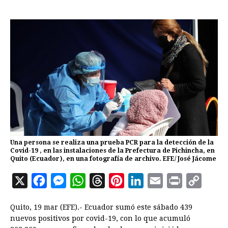
Una persona se realiza una prueba PCR para la detección de la
Covid-19 , en las instalaciones de la Prefectura de Pichincha, en
Quito (Ecuador), en una fotografía de archivo. EFE/ José Jácome
X
F
M
W
T
P
L
E
P
C
a
e
h
h
i
i
m
r
o
Quito, 19 mar (EFE).- Ecuador sumó este sábado 439
c
s
a
r
n
n
a
i
p
nuevos positivos por covid-19, con lo que acumuló
e
s
t
e
t
k
i
n
y