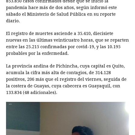
853.850 casos confirmados desde que se inició la
pandemia hace más de dos años, según informó este
b
e
s
a
e
e
l
t
L
sábado el Ministerio de Salud Pública en su reporte
o
n
A
d
r
d
i
diario.
o
g
p
s
e
I
n
El registro de muertes asciende a 35.410, diecisiete
k
e
p
s
n
k
nuevas en las últimas veinticuatro horas, que se reparten
r
t
entre las 25.215 confirmadas por covid-19, y las 10.195
probables por la enfermedad.
La provincia andina de Pichincha, cuya capital es Quito,
acumula la cifra más alta de contagios, de 314.128
positivos, 206 más que el registro del viernes, seguida de
la costera de Guayas, cuya cabecera es Guayaquil, con
133.834 (48 adicionales).